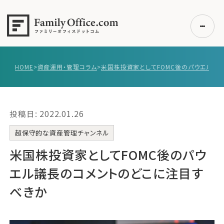
HOME
>
資産運用・管理コラム
>
初めての方へ
ご利用の流れ・プラン
投稿日: 2022.01.26
事例紹介
エキスパート一覧
超保守的な資産管理チャンネル
無料講座
米国株投資家としてFOMC後のパウ
コラム
エル議長のコメントのどこに注目す
利用者の声
べきか
無料ご相談
ログイン