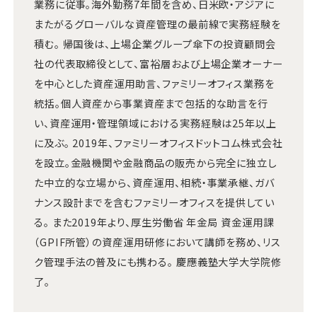
業務に従事。海外勤務7年間を含め、日米欧・アジアに
またがるグローバルな資産管理の最前線で実務経験を
積む。 帰国後は、上場企業グループ傘下の投資顧問会
社の代表取締役として、富裕層および上場企業オーナー
を中心とした資産運用助言、ファミリーオフィス業務を
統括。個人資産から事業資産まで包括的な助言を行
い、資産運用・管理領域における実務経験は25年以上
に及ぶ。 2019年、ファミリーオフィスドットコム株式会社
を設立。金融機関や金融商品の販売から完全に独立し
た中立的な立場から、資産運用、相続・事業承継、ガバ
ナンス設計までを含むファミリーオフィスを提供してい
る。 また2019年より、厚生労働省 年金局 資金運用課
（GPIF所管）の資産運用研修において講師を務め、リス
ク管理手法の普及にも携わる。 慶應義塾大学大学院修
了。