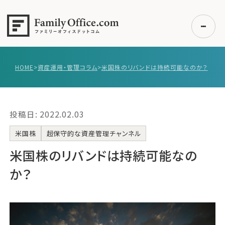
HOME
>
資産運用・管理コラム
>
米国株のリバンドは持続可能なのか？
初めての方へ
ご利用の流れ・プラン
投稿日: 2022.02.03
事例紹介
エキスパート一覧
米国株
超保守的な資産管理チャンネル
無料講座
米国株のリバンドは持続可能なの
コラム
か？
利用者の声
無料ご相談
ログイン