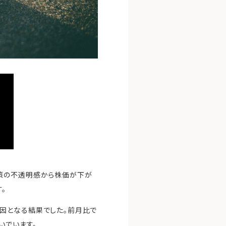
政策の不透明感から株価が下が
。
因となる結果でした。前月比で
いでいます。