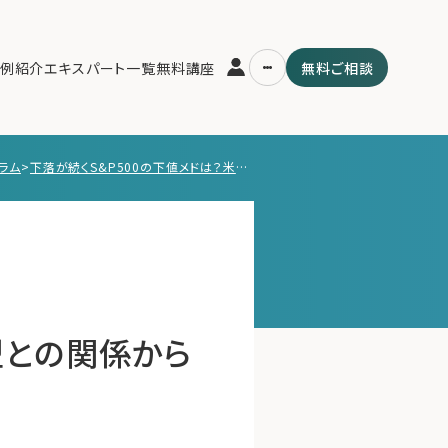
例紹介
エキスパート一覧
無料講座
無料ご相談
ラム
>
下落が続くS&P500の下値メドは？米国中小型との関係から分析。
運営会社
用の流れ・プラン
ファミリーオフィスとは
スパート一覧
関連書籍
ム
メールマガジン登録
よくある質問
型との関係から