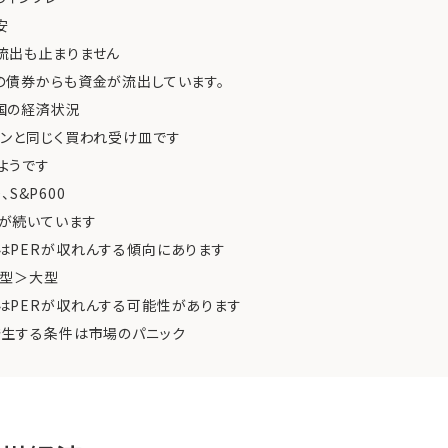
安
流出も止まりません
の債券からも資金が流出しています。
国の経済状況
ランと同じく買われ受け皿です
ようです
、S&P600
が続いています
はPERが収れんする傾向にあります
中型＞大型
はPERが収れんする可能性があります
発生する条件は市場のパニック