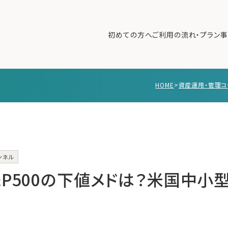
初めての方へ
ご利用の流れ・プラン
事
HOME
>
資産運用・管理コ
初めての方へ
ご利
事例紹介
エキ
無料講座
コラ
利用者の声
ンネル
無料ご相談
ログイン
&P500の下値メドは？米国中小