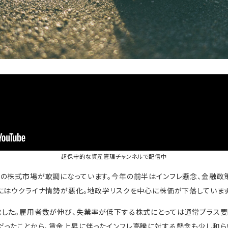
超保守的な資産管理チャンネル
で配信中
界の株式市場が軟調になっています。今年の前半はインフレ懸念、金融
にはウクライナ情勢が悪化。地政学リスクを中心に株価が下落しています
ました。雇用者数が伸び、失業率が低下する株式にとっては通常プラス要
ったことから、賃金上昇に伴ったインフレ高騰に対する懸念も少し和ら