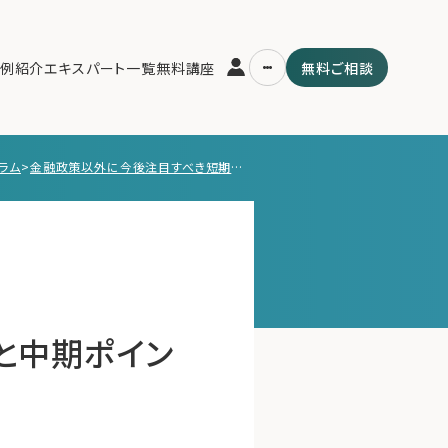
例紹介
エキスパート一覧
無料講座
無料ご相談
ラム
>
金融政策以外に今後注目すべき短期ポイントと中期ポイント
運営会社
用の流れ・プラン
ファミリーオフィスとは
スパート一覧
関連書籍
ム
メールマガジン登録
よくある質問
と中期ポイン