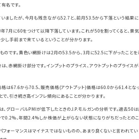
有名です。
ましたが、今月も残念ながら52.7と、前月53.5から下落という結果に
年7月に60をつけて以降下落しています。これが50を割ってくると、景
面の少し手前まで来ているということが分かります。
のです。黄色い網掛けは2月の53.5から、3月に52.5に下がったことを
は、赤網掛け部分です。インプットのプライス、アウトプットのプライスが
格は67.6から70.5、販売価格(アウトプット)価格は60.0から61.4
とで、引き続き高インフレ傾向にあることが分かります。
、グローバルPMIが低下したときのJ.P.モルガンの分析です。過去50
で0.2%、年間2.4%しか株価が上がらない状態になりがちだったとのこ
パフォーマンスはマイナスではないものの、あまり良くないと言われてい