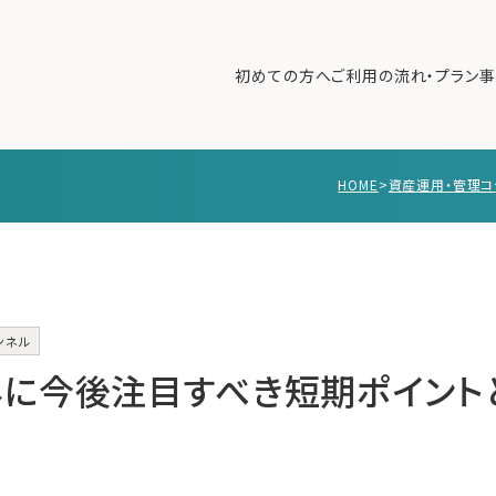
初めての方へ
ご利用の流れ・プラン
事
HOME
>
資産運用・管理コ
初めての方へ
ご利
事例紹介
エキ
無料講座
コラ
利用者の声
ンネル
無料ご相談
ログイン
に今後注目すべき短期ポイント