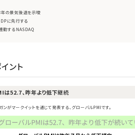
3年の景気後退を示唆
GDPに先行する
動するNASDAQ
イント
Iは52.7、昨年より低下
継続
モルガンがマークイットを通じて発表する、グローバルPMIです。