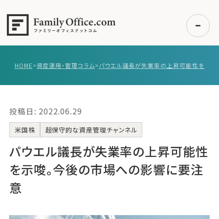
HOME
>
資産運用・管理コラム
>
初めての方へ
ご利用の流れ・プラン
投稿日: 2022.06.29
事例紹介
エキスパート一覧
米国株
超保守的な資産管理チャンネル
無料講座
パウエル議長が失業率の上昇可能性
コラム
を示唆。今後の市場への影響に要注
利用者の声
意
無料ご相談
ログイン