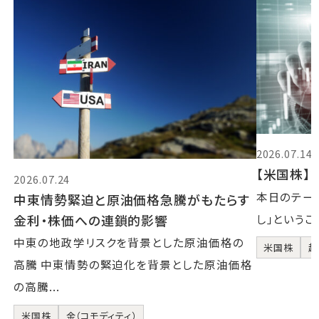
2026.07.14
【米国株】2
2026.07.24
本日のテーマ
中東情勢緊迫と原油価格急騰がもたらす
金利・株価への連鎖的影響
し」というこ
中東の地政学リスクを背景とした原油価格の
米国株
超
高騰 中東情勢の緊迫化を背景とした原油価格
の高騰...
米国株
金（コモディティ）