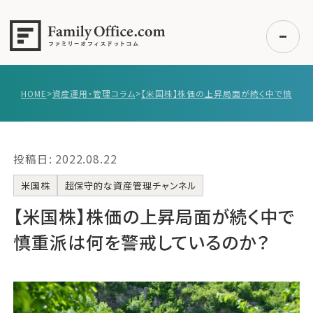
HOME
>
資産運用・管理コラム
>
初めての方へ
ご利用の流れ・プラン
投稿日: 2022.08.22
事例紹介
エキスパート一覧
米国株
超保守的な資産管理チャンネル
無料講座
【米国株】株価の上昇局面が続く中で
コラム
慎重派は何を警戒しているのか？
利用者の声
無料ご相談
ログイン