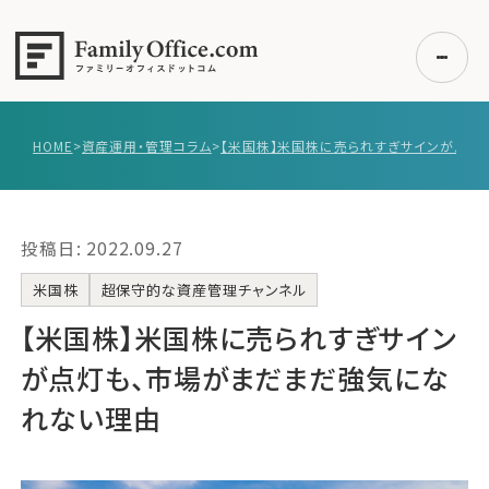
HOME
>
資産運用・管理コラム
>
初めての方へ
ご利用の流れ・プラン
投稿日: 2022.09.27
事例紹介
エキスパート一覧
米国株
超保守的な資産管理チャンネル
無料講座
【米国株】米国株に売られすぎサイン
コラム
が点灯も、市場がまだまだ強気にな
利用者の声
れない理由
無料ご相談
ログイン