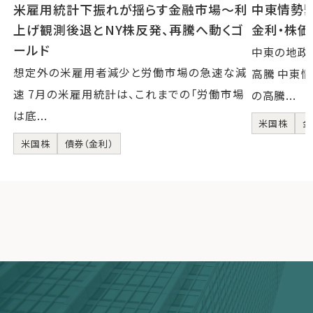
米雇用統計下振れが揺らす金融市場～利
中東情勢
上げ観測後退とNY株反発、再騰へ動くゴ
金利・株
ールド
中東の地政
想定外の米雇用者減少と労働市場の急速な減
高騰 中東
速 7月の米雇用統計は、これまでの「労働市場
の高騰...
は底...
米国株
金
米国株
債券（金利）