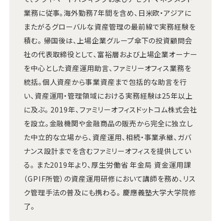
業務に従事。海外勤務7年間を含め、日米欧・アジアに
またがるグローバルな資産管理の最前線で実務経験を
積む。 帰国後は、上場企業グループ傘下の投資顧問会
社の代表取締役として、富裕層および上場企業オーナー
を中心とした資産運用助言、ファミリーオフィス業務を
統括。個人資産から事業資産まで包括的な助言を行
い、資産運用・管理領域における実務経験は25年以上
に及ぶ。 2019年、ファミリーオフィスドットコム株式会社
を設立。金融機関や金融商品の販売から完全に独立し
た中立的な立場から、資産運用、相続・事業承継、ガバ
ナンス設計までを含むファミリーオフィスを提供してい
る。 また2019年より、厚生労働省 年金局 資金運用課
（GPIF所管）の資産運用研修において講師を務め、リス
ク管理手法の普及にも携わる。 慶應義塾大学大学院修
了。