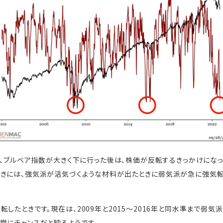
すが、ブルベア指数が大きく下に行った後は、株価が反転するきっかけにな
ときには、強気派が活気づくような材料が出たときに弱気派が急に強気転
したときです。現在は、2009年と2015～2016年と同水準まで弱
常にチャンスだと映るようです。