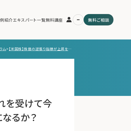
例紹介
エキスパート一覧
無料講座
無料ご相談
ラム
>
【米国株】株価の逆張り指標が上昇を示唆。それを受けて今後上昇に転じるのか、それともベア市場継続になるか？
運営会社
用の流れ・プラン
ファミリーオフィスとは
スパート一覧
関連書籍
ム
メールマガジン登録
よくある質問
れを受けて今
になるか？