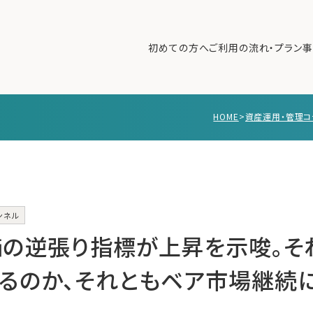
初めての方へ
ご利用の流れ・プラン
事
HOME
>
資産運用・管理コ
初めての方へ
ご利
事例紹介
エキ
無料講座
コラ
利用者の声
ンネル
無料ご相談
ログイン
価の逆張り指標が上昇を示唆。そ
るのか、それともベア市場継続