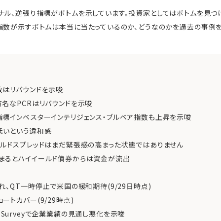
ナル、逆張り指標がボトムを示しています。投資家としてはボトムを見
指数が示すボトムは本当に当たっているのか、どうなのかを過去の事例
数はリバウンドを示唆
名なPCRはリバウンドを示唆
標インベスターインテリジェンス・ブルベア指数も上昇を示唆
低いという違和感
ルドスプレッドはまだ緊張感の高まった状態ではありません
まるとハイイールド債券からは資金が流出
れ、QT一時停止で米国の緩和期待(9/29日時点)
トカバー(9/29時点)
nce Surveyで企業業績の見通し悪化を示唆