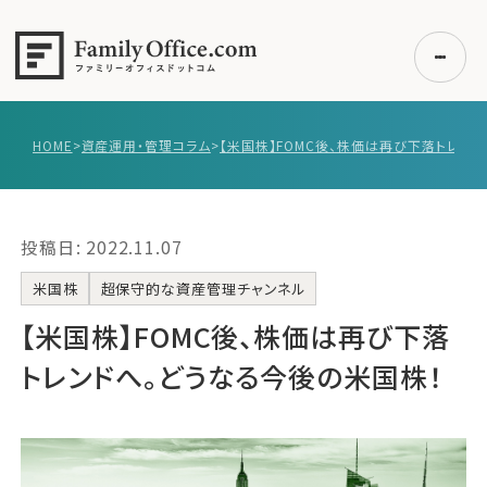
HOME
>
資産運用・管理コラム
>
初めての方へ
ご利用の流れ・プラン
投稿日: 2022.11.07
事例紹介
エキスパート一覧
米国株
超保守的な資産管理チャンネル
無料講座
【米国株】FOMC後、株価は再び下落
コラム
トレンドへ。どうなる今後の米国株！
利用者の声
無料ご相談
ログイン