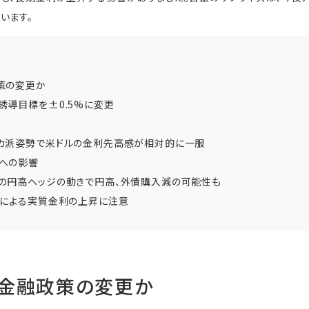
います。
策の変更か
導目標を±0.5%に変更
カ派姿勢で米ドルの金利先高感が相対的に一服
への影響
の円高ヘッジの動きで円高、外債購入減の可能性も
昇による実質金利の上昇に注意
も金融政策の変更か