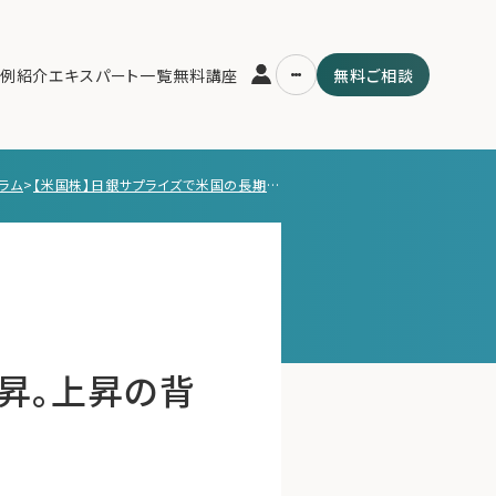
例紹介
エキスパート一覧
無料講座
無料ご相談
ラム
>
【米国株】日銀サプライズで米国の長期金利上昇。上昇の背景と今後への影響
運営会社
用の流れ・プラン
ファミリーオフィスとは
スパート一覧
関連書籍
ム
メールマガジン登録
よくある質問
昇。上昇の背