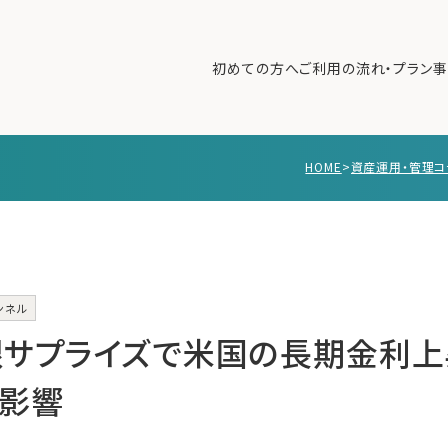
初めての方へ
ご利用の流れ・プラン
事
HOME
>
資産運用・管理コ
初めての方へ
ご利
事例紹介
エキ
無料講座
コラ
利用者の声
ンネル
無料ご相談
ログイン
銀サプライズで米国の長期金利上
影響