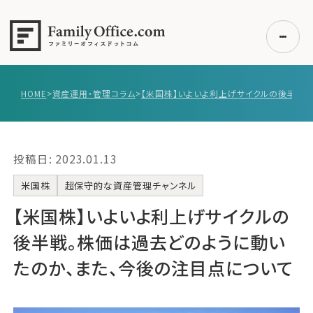
HOME
>
資産運用・管理コラム
>
初めての方へ
ご利用の流れ・プラン
投稿日: 2023.01.13
事例紹介
エキスパート一覧
米国株
超保守的な資産管理チャンネル
無料講座
【米国株】いよいよ利上げサイクルの
コラム
後半戦。株価は過去どのように動い
利用者の声
たのか、また、今後の注目点について
無料ご相談
ログイン