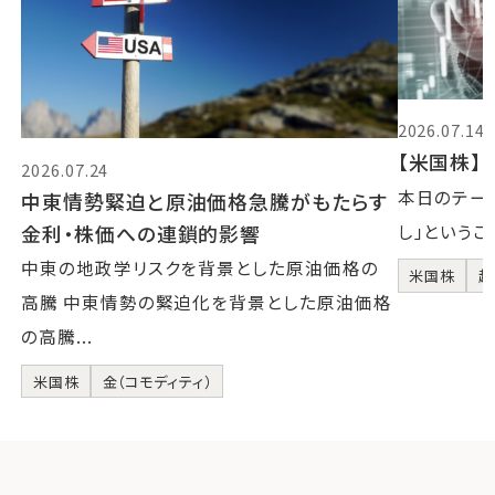
2026.07.14
【米国株】2
2026.07.24
本日のテーマ
中東情勢緊迫と原油価格急騰がもたらす
金利・株価への連鎖的影響
し」というこ
中東の地政学リスクを背景とした原油価格の
米国株
超
高騰 中東情勢の緊迫化を背景とした原油価格
の高騰...
米国株
金（コモディティ）