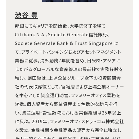
渋谷 豊
邦銀にてキャリアを開始後、大学院修了を経て
Citibank N.A.、Societe Generale信託銀行、
Societe Generale Bank & Trust Singapore に
て、プライベートバンキングおよびアセットマネジメント
業務に従事。海外勤務7年間を含め、日米欧・アジアに
またがるグローバルな資産管理の最前線で実務経験を
積む。 帰国後は、上場企業グループ傘下の投資顧問会
社の代表取締役として、富裕層および上場企業オーナー
を中心とした資産運用助言、ファミリーオフィス業務を
統括。個人資産から事業資産まで包括的な助言を行
い、資産運用・管理領域における実務経験は25年以上
に及ぶ。 2019年、ファミリーオフィスドットコム株式会社
を設立。金融機関や金融商品の販売から完全に独立し
た中立的な立場から、資産運用、相続・事業承継、ガバ