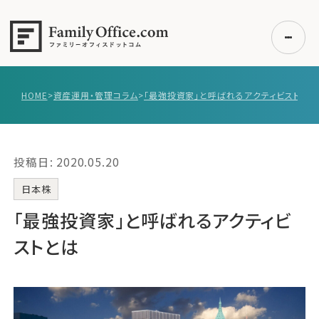
HOME
>
資産運用・管理コラム
>
「最強投資家」と呼ばれるアクティビストとは
初めての方へ
ご利用の流れ・プラン
投稿日: 2020.05.20
事例紹介
エキスパート一覧
日本株
無料講座
「最強投資家」と呼ばれるアクティビ
コラム
ストとは
利用者の声
無料ご相談
ログイン