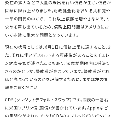
染症の拡大などで大量の歳出を行い債務が生じ、債務が
巨額に膨れ上がりました。財政健全化を求める共和党や
一部の国民の中から、「これ以上債務を増やさないで」と
求める声も出ているため、債務上限問題はアメリカにお
いて非常に重大な問題となっています。
現在の状況としては、6月1日に債務上限に達すること、ま
た、それに伴いデフォルトする可能性があることをイエレ
ン財務長官が述べたこともあり、法案が期限内に採決で
きるのかどうか、警戒感が高まっています。警戒感がどれ
ほど高まっているのかを理解するために、まずは左の情
報をご覧ください。
CDS（クレジットデフォルトスワップ）です。図表の一番右
に米国ソブリン債（国債）が書かれています。Appleなど
の民間企業よりも、かなりCDSのスプレッドが広がってい