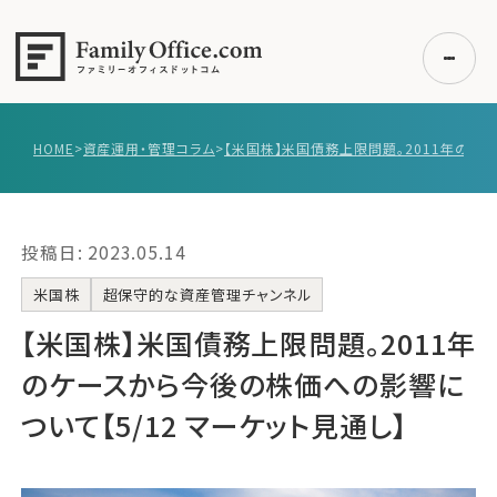
HOME
>
資産運用・管理コラム
>
初めての方へ
ご利用の流れ・プラン
投稿日: 2023.05.14
事例紹介
エキスパート一覧
米国株
超保守的な資産管理チャンネル
無料講座
【米国株】米国債務上限問題。2011年
コラム
のケースから今後の株価への影響に
利用者の声
ついて【5/12 マーケット見通し】
無料ご相談
ログイン