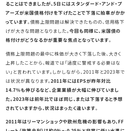
ることはできましたが、5日にはスタンダード・アンド・プ
アーズが米国債格付けを下げたことで下落に拍車がかか
っています
。債務上限問題は解決できたものの、信用格下
げが大きな問題となりました。
今回も同様に、米国債の
格付けがどうなるかが重要な焦点となっています
。
債務上限問題の最中に株価が大きく下落した後、大きく
上昇したことから、報道では「過度に警戒する必要はな
い」と言われています。しかしながら、2011年と2023年で
は状況が異なります。
2011年にはEPSが昨年対比
14.7％も伸びるなど、企業業績が大幅に伸びていまし
た。2023年は前年比でほぼ同じ、または下落すると予想
されていますから、状況はまったく違います
。
2011年はリーマンショックや欧州危機の影響もあり、FF
レート（政策金利）は約0%～0.25%と非常に低い水準に