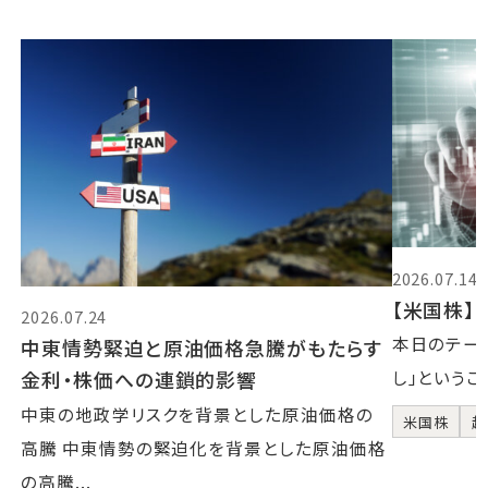
2026.07.14
【米国株】2
2026.07.24
本日のテーマ
中東情勢緊迫と原油価格急騰がもたらす
金利・株価への連鎖的影響
し」というこ
中東の地政学リスクを背景とした原油価格の
米国株
超
高騰 中東情勢の緊迫化を背景とした原油価格
の高騰...