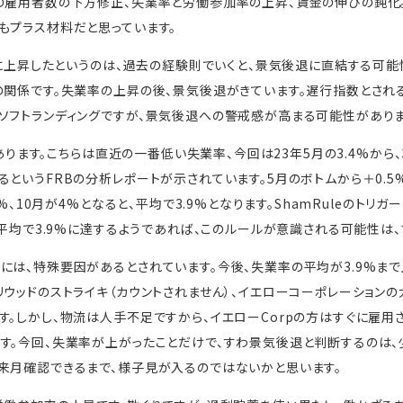
の雇用者数の下方修正、失業率と労働参加率の上昇、賃金の伸びの鈍化。
もプラス材料だと思っています。
8%に上昇したというのは、過去の経験則でいくと、景気後退に直結する可能
の関係です。失業率の上昇の後、景気後退がきています。遅行指数とされ
ソフトランディングですが、景気後退への警戒感が高まる可能性がありま
があります。こちらは直近の一番低い失業率、今回は23年5月の3.4%から、
というFRBの分析レポートが示されています。5月のボトムから＋0.5%
9%、10月が4%となると、平均で3.9%となります。ShamRuleのトリ
、平均で3.9%に達するようであれば、このルールが意識される可能性は
には、特殊要因があるとされています。今後、失業率の平均が3.9%ま
リウッドのストライキ（カウントされません）、イエローコーポレーションの
す。しかし、物流は人手不足ですから、イエローCorpの方はすぐに雇用
す。今回、失業率が上がったことだけで、すわ景気後退と判断するのは、
来月確認できるまで、様子見が入るのではないかと思います。