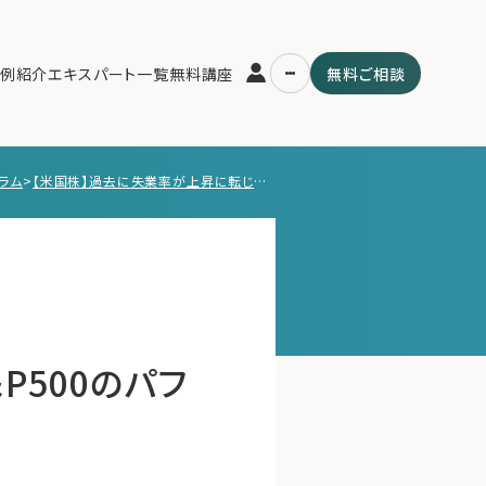
例紹介
エキスパート一覧
無料講座
無料ご相談
ラム
>
【米国株】過去に失業率が上昇に転じた後、S＆P500のパフォーマンスについて【9/4 マーケット見通し】
運営会社
用の流れ・プラン
ファミリーオフィスとは
スパート一覧
関連書籍
ム
メールマガジン登録
よくある質問
P500のパフ