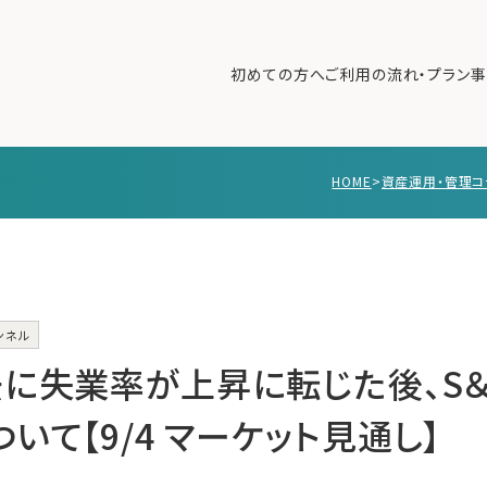
初めての方へ
ご利用の流れ・プラン
事
HOME
>
資産運用・管理コ
初めての方へ
ご利
事例紹介
エキ
無料講座
コラ
利用者の声
ンネル
無料ご相談
ログイン
去に失業率が上昇に転じた後、S＆
いて【9/4 マーケット見通し】