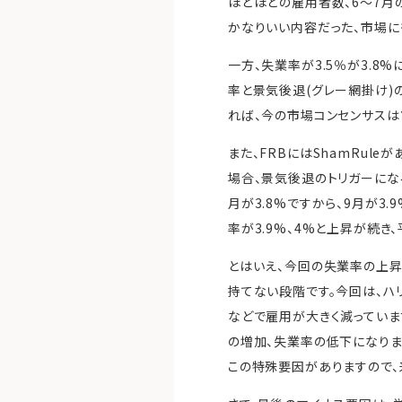
ほどほどの雇用者数、6～7月
かなりいい内容だった、市場に
一方、失業率が3.5％が3.
率と景気後退(グレー網掛け)
れば、今の市場コンセンサスは
また、FRBにはShamRule
場合、景気後退のトリガーになる
月が3.8%ですから、9月が3.
率が3.9%、4%と上昇が続き
とはいえ、今回の失業率の上昇
持てない段階です。今回は、ハ
などで雇用が大きく減っていま
の増加、失業率の低下になりま
この特殊要因がありますので、