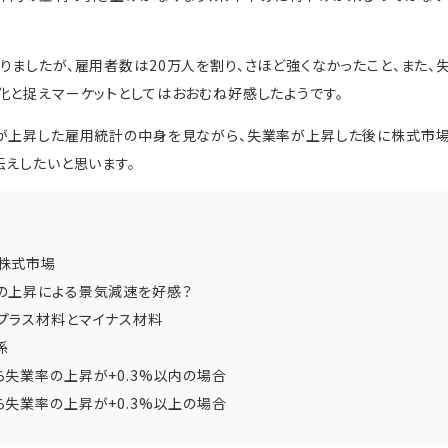
ましたが、雇用者数は20万人を割り、さほど強くなかったこと、また、失業
化と捉えマーケットとしてはおおむね好感したようです。
率が上昇した雇用統計の中身を見ながら、失業率が上昇した後に株式市
伝えしたいと思います。
株式市場
の上昇による景気減速を好感？
プラス材料とマイナス材料
係
失業率の上昇が+0.3%以内の場合
失業率の上昇が+0.3%以上の場合