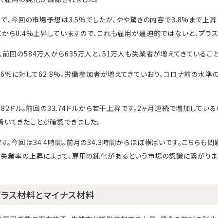
%で、今回の市場予想は3.5%でしたが、やや驚きの内容で3.8%まで上昇し
こから0.4%上昇していますので、これも雇用が逼迫的ではないと、プラ
前回の584万人から635万人と、51万人も失業者が増えてきているこ
.6％に対して62.8%。労働参加者が増えてきていおり、コロナ前の水準
.82ドル。前回の33.74ドルから若干上昇です。2ヶ月連続で増加してい
いてきたことが確認できました。
。今回は34.4時間。前月の34.3時間からほぼ横ばいです。こちらも問
、失業率の上昇によって、雇用の鈍化があるという市場の認識に繋がりま
ラス材料とマイナス材料