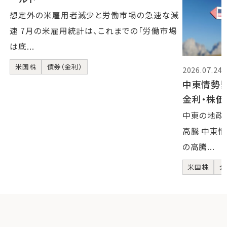
想定外の米雇用者減少と労働市場の急速な減
速 7月の米雇用統計は、これまでの「労働市場
は底...
米国株
債券（金利）
2026.07.24
中東情勢
金利・株
中東の地政
高騰 中東
の高騰...
米国株
金