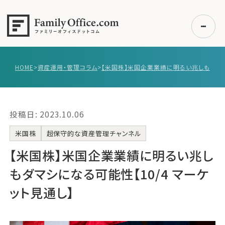
HOME
>
資産運用・管理コラム
>
初めての方へ
ご利用の流れ・プラン
投稿日: 2023.10.06
事例紹介
エキスパート一覧
米国株
超保守的な資産管理チャンネル
無料講座
【米国株】米国企業業績に明るい兆し
コラム
もダマシになる可能性【10/4 マーケ
利用者の声
ット見通し】
無料ご相談
ログイン