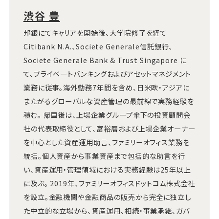
渋谷 豊
邦銀にてキャリアを開始後、大学院修了を経て
Citibank N.A.、Societe Generale信託銀行、
Societe Generale Bank & Trust Singapore に
て、プライベートバンキングおよびアセットマネジメント
業務に従事。海外勤務7年間を含め、日米欧・アジアに
またがるグローバルな資産管理の最前線で実務経験を
積む。 帰国後は、上場企業グループ傘下の投資顧問会
社の代表取締役として、富裕層および上場企業オーナー
を中心とした資産運用助言、ファミリーオフィス業務を
統括。個人資産から事業資産まで包括的な助言を行
い、資産運用・管理領域における実務経験は25年以上
に及ぶ。 2019年、ファミリーオフィスドットコム株式会社
を設立。金融機関や金融商品の販売から完全に独立し
た中立的な立場から、資産運用、相続・事業承継、ガバ