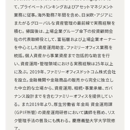
て、プライベートバンキングおよびアセットマネジメント
業務に従事。海外勤務7年間を含め、日米欧・アジアに
またがるグローバルな資産管理の最前線で実務経験を
積む。 帰国後は、上場企業グループ傘下の投資顧問会
社の代表取締役として、富裕層および上場企業オーナー
を中心とした資産運用助言、ファミリーオフィス業務を
統括。個人資産から事業資産まで包括的な助言を行
い、資産運用・管理領域における実務経験は25年以上
に及ぶ。 2019年、ファミリーオフィスドットコム株式会社
を設立。金融機関や金融商品の販売から完全に独立し
た中立的な立場から、資産運用、相続・事業承継、ガバ
ナンス設計までを含むファミリーオフィスを提供してい
る。 また2019年より、厚生労働省 年金局 資金運用課
（GPIF所管）の資産運用研修において講師を務め、リス
ク管理手法の普及にも携わる。 慶應義塾大学大学院修
了。