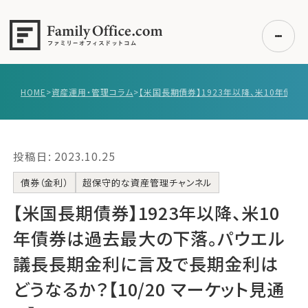
HOME
>
資産運用・管理コラム
>
初めての方へ
ご利用の流れ・プラン
投稿日: 2023.10.25
事例紹介
エキスパート一覧
債券（金利）
超保守的な資産管理チャンネル
無料講座
【米国長期債券】‌1923年以降、米10
コラム
年債券は過去最大の下落。パウエル
利用者の声
議長長期金利に言及で長期金利は
どうなるか？【10/20 マーケット見通
無料ご相談
ログイン