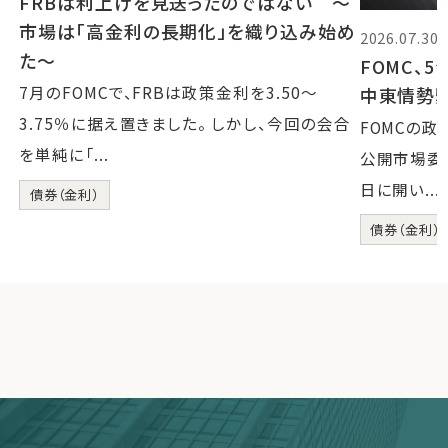
FRBは利上げを見送ったのではない 〜
市場は「高金利の長期化」を織り込み始め
2026.07.30
た〜
FOMC、
7月のFOMCで、FRBは政策金利を3.50〜
中東情勢
3.75％に据え置きました。 しかし、今回の会合
FOMCの
を単純に「...
公開市場委員会
日に開い...
債券（金利）
債券（金利）