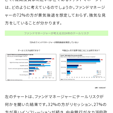
は、どのように考えているのでしょうか。ファンドマネージ
ャーの72%の方が景気後退を想定しておらず、強気な見
方をしていることが分かります。
左のチャートは、ファンドマネージャーにテールリスクが
何かを聞いた結果です。32%の方がリセッション、27%の
方が高いインフレーションが続き、中央銀行がタカ派的政