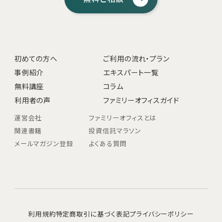
初めての方へ
ご利用の流れ・プラン
事例紹介
エキスパート一覧
無料講座
コラム
利用者の声
ファミリーオフィスガイド
運営会社
ファミリーオフィスとは
関連書籍
投資信託マラソン
メールマガジン登録
よくある質問
利用規約
特定商取引に基づく表記
プライバシーポリシー