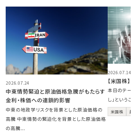
2026.07.14
【米国株】2
2026.07.24
本日のテーマ
中東情勢緊迫と原油価格急騰がもたらす
金利・株価への連鎖的影響
し」というこ
中東の地政学リスクを背景とした原油価格の
米国株
超
高騰 中東情勢の緊迫化を背景とした原油価格
の高騰...