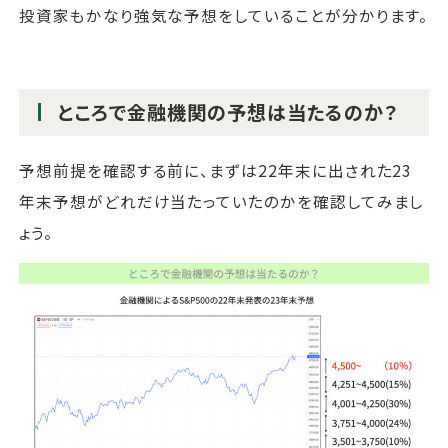
投資家もかなり強気な予想をしていることが分かります。
ところで金融機関の予想は当たるのか？
予想前提を確認する前に、まずは22年末に出された23
年末予想がどれだけ当たっていたのかを確認してみまし
ょう。