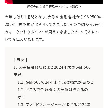
超保守的な資産管理チャンネル
で配信中
今年も残り1週間となり、大手の金融各社からS&P500の
2024年末予想が出そろってきました。その予想から、来年
のマーケットのポイントが見えてきましたので、それにつ
いてお伝えいたします。
[ 目次 ]
1.
大手金融各社による2024年末のS&P500
予想
1.1.
S&P500の24年末予想は強気が占める
1.2.
ところで金融機関の予想は当たるの
か？
1.3.
ファンドマネージャーが考える2024年