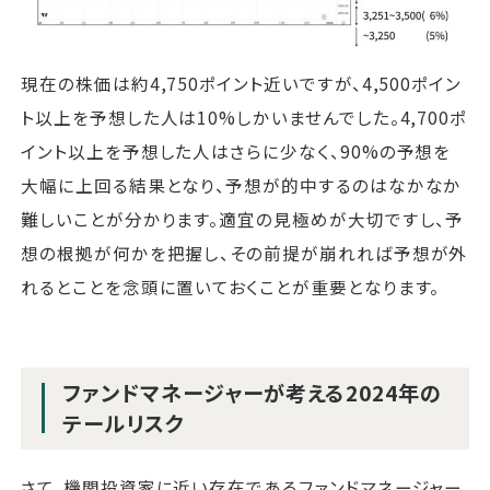
現在の株価は約4,750ポイント近いですが、4,500ポイン
ト以上を予想した人は10%しかいませんでした。4,700ポ
イント以上を予想した人はさらに少なく、90%の予想を
大幅に上回る結果となり、予想が的中するのはなかなか
難しいことが分かります。適宜の見極めが大切ですし、予
想の根拠が何かを把握し、その前提が崩れれば予想が外
れるとことを念頭に置いておくことが重要となります。
ファンドマネージャーが考える2024年の
テールリスク
さて、機関投資家に近い存在であるファンドマネージャー