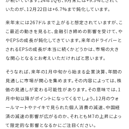
いたのが、12月22日は+6.7%まで鈍化しています。
来年末には267ドルまで上がると想定されていますが、こ
こ最近の動きを見ると、金融引き締めの影響を受けて、や
やEPSの成長が鈍化してきています。来年のドライバーと
されるEPSの成長が本当に続くかどうかは、市場の大き
な関心となるとお考えいただければと思います。
そうなれば、来年の1月中旬から始まる企業決算、年間の
見通しに市場が関心を集めます。その内容によっては、株
価の見通しが変わる可能性があります。その意味では、1
月中旬以降がポイントになってくるでしょう。12月のウォ
ールマートやナイキで見られた個人消費の減速、中国経
済の減速の影響が広がるのか、それともM7の上昇によっ
て限定的な影響となるかにご注目ください。