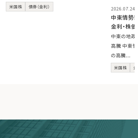
米国株
債券（金利）
2026.07.24
中東情勢
金利・株
中東の地政
高騰 中東
の高騰...
米国株
金