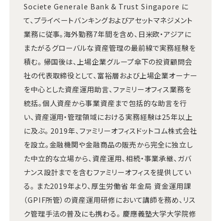
Societe Generale Bank & Trust Singapore に
て、プライベートバンキングおよびアセットマネジメント
業務に従事。海外勤務7年間を含め、日米欧・アジアに
またがるグローバルな資産管理の最前線で実務経験を
積む。 帰国後は、上場企業グループ傘下の投資顧問会
社の代表取締役として、富裕層および上場企業オーナー
を中心とした資産運用助言、ファミリーオフィス業務を
統括。個人資産から事業資産まで包括的な助言を行
い、資産運用・管理領域における実務経験は25年以上
に及ぶ。 2019年、ファミリーオフィスドットコム株式会社
を設立。金融機関や金融商品の販売から完全に独立し
た中立的な立場から、資産運用、相続・事業承継、ガバ
ナンス設計までを含むファミリーオフィスを提供してい
る。 また2019年より、厚生労働省 年金局 資金運用課
（GPIF所管）の資産運用研修において講師を務め、リス
ク管理手法の普及にも携わる。 慶應義塾大学大学院修