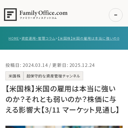
HOME
>
資産運用・管理コラム
>
初めての方へ
ご利用の流れ・プラン
投稿日: 2024.03.14 / 更新日: 2025.12.24
事例紹介
エキスパート一覧
米国株
超保守的な資産管理チャンネル
無料講座
【米国株】‌米国の雇用は本当に強い
コラム
のか？それとも弱いのか？株価に与
利用者の声
える影響大【3/11 マーケット見通し】
無料ご相談
ログイン