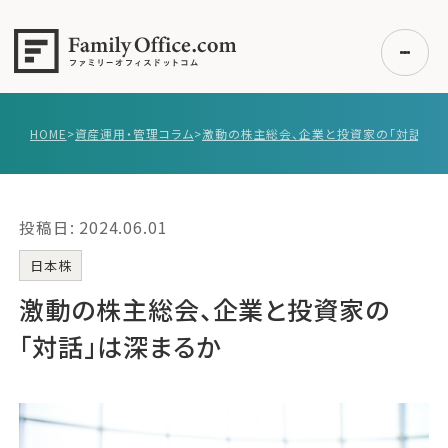
HOME
>
資産運用・管理コラム
>
初めての方へ
ご利用の流れ・プラン
投稿日: 2024.06.01
事例紹介
エキスパート一覧
日本株
無料講座
激動の株主総会、企業と投資家の
コラム
「対話」は深まるか
利用者の声
無料ご相談
ログイン