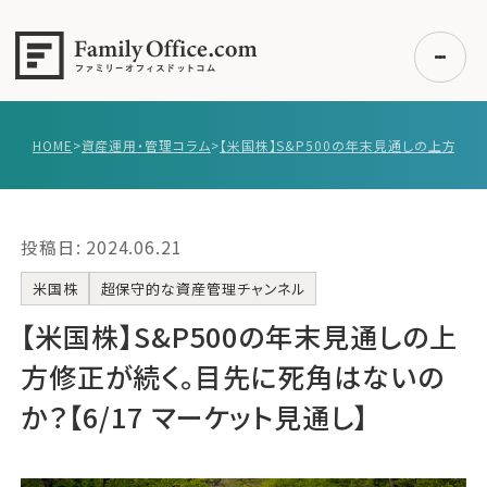
HOME
>
資産運用・管理コラム
>
初めての方へ
ご利用の流れ・プラン
投稿日: 2024.06.21
事例紹介
エキスパート一覧
米国株
超保守的な資産管理チャンネル
無料講座
【米国株】‌‌S&P500の年末見通しの上
コラム
方修正が続く。目先に死角はないの
利用者の声
か？【6/17 マーケット見通し】
無料ご相談
ログイン