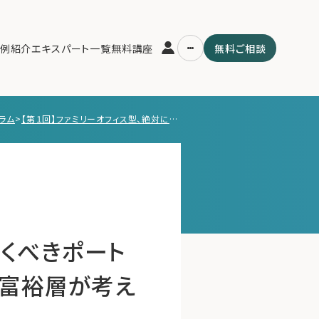
例紹介
エキスパート一覧
無料講座
無料ご相談
ラム
>
【第１回】ファミリーオフィス型、絶対に知っておくべきポートフォリオ戦略 〜リスクとリターンのバランス・富裕層が考えるべき投資戦略〜
運営会社
用の流れ・プラン
ファミリーオフィスとは
スパート一覧
関連書籍
ム
メールマガジン登録
よくある質問
おくべきポート
・富裕層が考え