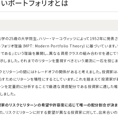
いポートフォリオとは
学の25歳の大学院生、ハリー・マーコヴィッツによって1952年に発表さ
オ理論（MPT: Modern Portfolio Theory）に基づいていま
である」という理論を展開し、異なる資産クラスの組み合わせを通じてリ
示しました。それまでのリターンを重視すべきという潮流に一石を投じま
スクとリターンの間にはトレードオフの関係があると考えました。投資家は
らすためにリターンを犠牲にするとしています。これを踏まえて投資家
ターンを定量的に分析することで最適な資産配分である投資家に適した唯
しました。
資家のリスクとリターンの希望や許容度に応じて唯一の配分割合が決ま
た、リスクとリターンに対する要望が異なる投資家に対して、出来合いの