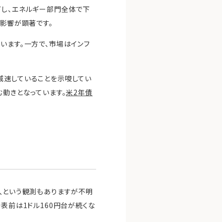
下し、エネルギー部門全体で下
の影響が顕著です。
います。一方で、市場はインフ
減速していることを示唆してい
む動きとなっています。
米2年債
介入という観測もありますが不明
表前は1ドル160円台が続くな