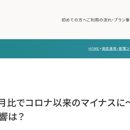
初めての方へ
ご利用の流れ・プラン
事
HOME
>
資産運用・管理コ
初めての方へ
ご利
事例紹介
エキ
無料講座
コラ
利用者の声
無料ご相談
ログイン
前月比でコロナ以来のマイナスに
響は？