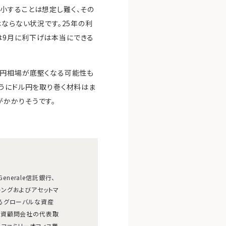
小することは想定し難く、その
はならない状況です。25年の利
は9月に利下げは本当にできる
ル円相場が底堅くなる可能性も
ようにドル円を取り巻く材料はま
がかかりそうです。
Generale信託銀行、
ートバンキングおよびアセットマ
るグローバルな資産
投資顧問会社の代表取
ファミリーオフィス業