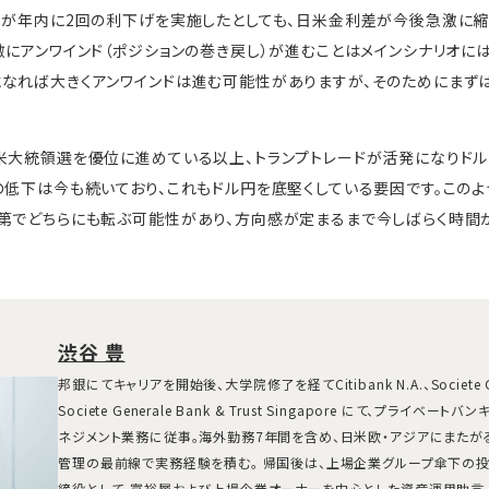
Bが年内に2回の利下げを実施したとしても、日米金利差が今後急激に縮
激にアンワインド（ポジションの巻き戻し）が進むことはメインシナリオに
なれば大きくアンワインドは進む可能性がありますが、そのためにまず
米大統領選を優位に進めている以上、トランプトレードが活発になりド
の低下は今も続いており、これもドル円を底堅くしている要因です。この
第でどちらにも転ぶ可能性があり、方向感が定まるまで今しばらく時間
渋谷 豊
邦銀にてキャリアを開始後、大学院修了を経てCitibank N.A.、Societe 
Societe Generale Bank & Trust Singapore にて、プライベ
ネジメント業務に従事。海外勤務7年間を含め、日米欧・アジアにまたが
管理の最前線で実務経験を積む。 帰国後は、上場企業グループ傘下の
締役として、富裕層および上場企業オーナーを中心とした資産運用助言、