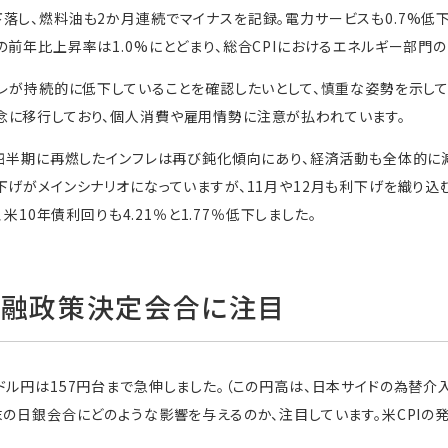
落し、燃料油も2か月連続でマイナスを記録。電力サービスも0.7%低
の前年比上昇率は1.0%にとどまり、総合CPIにおけるエネルギー部門
フレが持続的に低下していることを確認したいとして、慎重な姿勢を示して
念に移行しており、個人消費や雇用情勢に注意が払われています。
1四半期に再燃したインフレは再び鈍化傾向にあり、経済活動も全体的に
下げがメインシナリオになっていますが、11月や12月も利下げを織り込
下、米10年債利回りも4.21％と1.77％低下しました。
金融政策決定会合に注目
ドル円は157円台まで急伸しました。（この円高は、日本サイドの為替
末の日銀会合にどのような影響を与えるのか、注目しています。米CPIの発