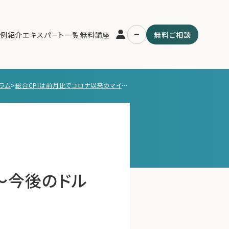
例紹介
エキスパート一覧
無料講座
無料ご相談
ラム
>
総合CPIは前月比でコロナ以来のマイナスに～今後のドル円に与える影響は？
運営会社
用の流れ・プラン
ファミリーオフィスとは
スパート一覧
関連書籍
ム
メールマガジン登録
よくある質問
～今後のドル