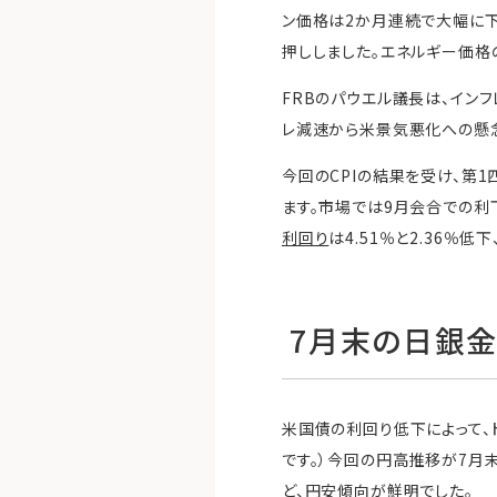
ン価格は2か月連続で大幅に下
押ししました。エネルギー価格
FRBのパウエル議長は、イン
レ減速から米景気悪化への懸
今回のCPIの結果を受け、第
ます。市場では9月会合での利
利回り
は4.51％と2.36％低
7月末の日銀
米国債の利回り低下によって、
です。）今回の円高推移が7月
ど、円安傾向が鮮明でした。