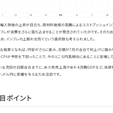
輸入物価の上昇が目立ち、原材料価格の高騰によるコストプッシュイン
フレが消費をさらに落ち込ませることが懸念されていたのです。そのた
め、インフレの上振れを防ぐという選択肢も考えられました。
回る結果となれば、円安がさらに進み、日銀が7月の会合で利上げに踏み
、米CPIが予想を下回ったことで、今のところ円高傾向にあることに安堵し
ている次回の日銀会合までに、米小売売上高や米4-6月期GDPなど、為
。ドル円に影響を与えるため注目です。
目ポイント