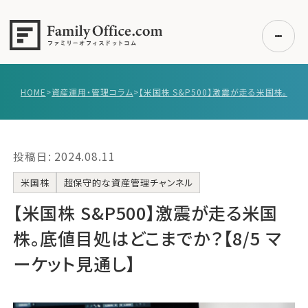
HOME
>
資産運用・管理コラム
>
初めての方へ
ご利用の流れ・プラン
投稿日: 2024.08.11
事例紹介
エキスパート一覧
米国株
超保守的な資産管理チャンネル
無料講座
【米国株 S&P500】‌‌激震が走る米国
コラム
株。底値目処はどこまでか？【8/5 マ
利用者の声
ーケット見通し】
無料ご相談
ログイン