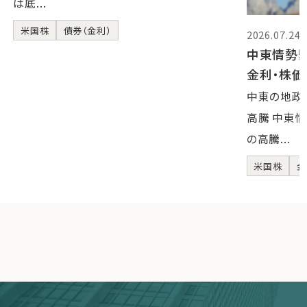
は底...
米国株
債券（金利）
2026.07.24
中東情勢
金利・株
中東の地政
高騰 中東
の高騰...
米国株
金