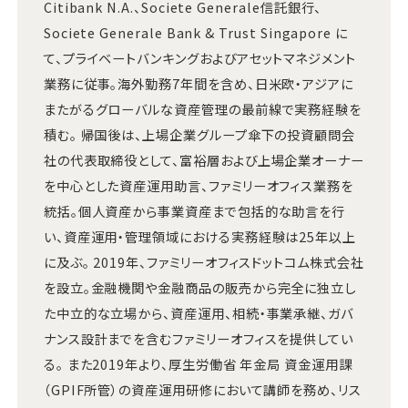
Citibank N.A.、Societe Generale信託銀行、
Societe Generale Bank & Trust Singapore に
て、プライベートバンキングおよびアセットマネジメント
業務に従事。海外勤務7年間を含め、日米欧・アジアに
またがるグローバルな資産管理の最前線で実務経験を
積む。 帰国後は、上場企業グループ傘下の投資顧問会
社の代表取締役として、富裕層および上場企業オーナー
を中心とした資産運用助言、ファミリーオフィス業務を
統括。個人資産から事業資産まで包括的な助言を行
い、資産運用・管理領域における実務経験は25年以上
に及ぶ。 2019年、ファミリーオフィスドットコム株式会社
を設立。金融機関や金融商品の販売から完全に独立し
た中立的な立場から、資産運用、相続・事業承継、ガバ
ナンス設計までを含むファミリーオフィスを提供してい
る。 また2019年より、厚生労働省 年金局 資金運用課
（GPIF所管）の資産運用研修において講師を務め、リス