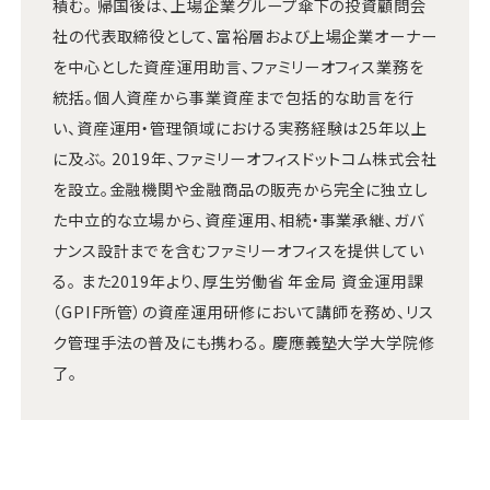
積む。 帰国後は、上場企業グループ傘下の投資顧問会
社の代表取締役として、富裕層および上場企業オーナー
を中心とした資産運用助言、ファミリーオフィス業務を
統括。個人資産から事業資産まで包括的な助言を行
い、資産運用・管理領域における実務経験は25年以上
に及ぶ。 2019年、ファミリーオフィスドットコム株式会社
を設立。金融機関や金融商品の販売から完全に独立し
た中立的な立場から、資産運用、相続・事業承継、ガバ
ナンス設計までを含むファミリーオフィスを提供してい
る。 また2019年より、厚生労働省 年金局 資金運用課
（GPIF所管）の資産運用研修において講師を務め、リス
ク管理手法の普及にも携わる。 慶應義塾大学大学院修
了。