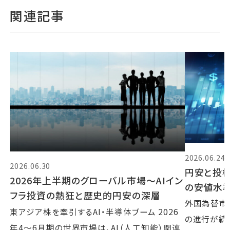
関連記事
2026.06.24
2026.06.30
円安と投機
2026年上半期のグローバル市場～AIイン
の安値水
フラ投資の熱狂と歴史的円安の深層
外国為替市
東アジア株を牽引するAI・半導体ブーム 2026
の進行が続い
年4〜6月期の世界市場は、AI（人工知能）関連