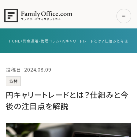
HOME
>
資産運用・管理コラム
>
初めての方へ
ご利用の流れ・プラン
投稿日: 2024.08.09
事例紹介
エキスパート一覧
為替
無料講座
円キャリートレードとは？仕組みと今
コラム
後の注目点を解説
利用者の声
無料ご相談
ログイン