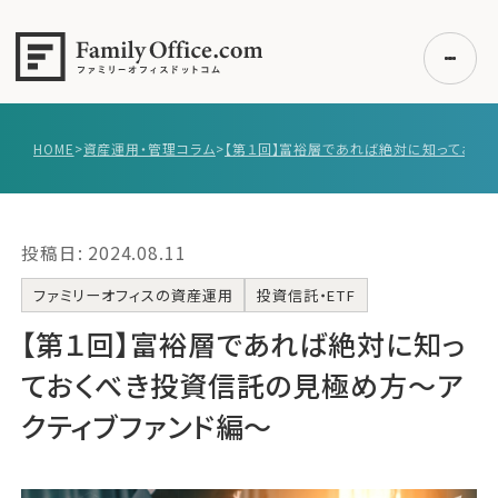
HOME
>
資産運用・管理コラム
>
初めての方へ
ご利用の流れ・プラン
投稿日: 2024.08.11
事例紹介
エキスパート一覧
ファミリーオフィスの資産運用
投資信託・ETF
無料講座
【第１回】富裕層であれば絶対に知っ
コラム
ておくべき投資信託の見極め方〜ア
利用者の声
クティブファンド編〜
無料ご相談
ログイン