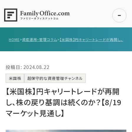
HOME
>
資産運用・管理コラム
>
初めての方へ
ご利用の流れ・プラン
投稿日: 2024.08.22
事例紹介
エキスパート一覧
米国株
超保守的な資産管理チャンネル
無料講座
【米国株】‌‌円キャリートレードが再開
コラム
し、株の戻り基調は続くのか？【8/19
利用者の声
マーケット見通し】
無料ご相談
ログイン