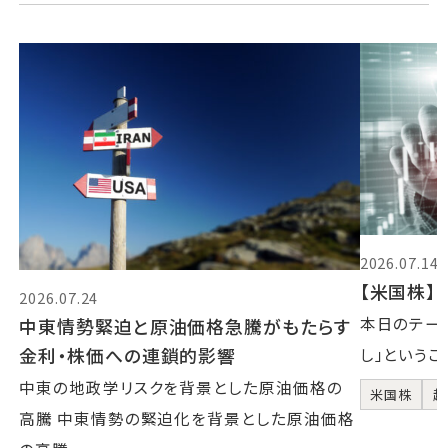
2026.07.14
【米国株】2
2026.07.24
本日のテーマ
中東情勢緊迫と原油価格急騰がもたらす
金利・株価への連鎖的影響
し」というこ
中東の地政学リスクを背景とした原油価格の
米国株
超
高騰 中東情勢の緊迫化を背景とした原油価格