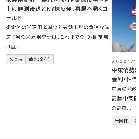
上げ観測後退とNY株反発、再騰へ動くゴ
ールド
想定外の米雇用者減少と労働市場の急速な減
速 7月の米雇用統計は、これまでの「労働市場
は底...
米国株
債券（金利）
2026.07.24
中東情勢
金利・株
中東の地政
高騰 中東
の高騰...
米国株
金