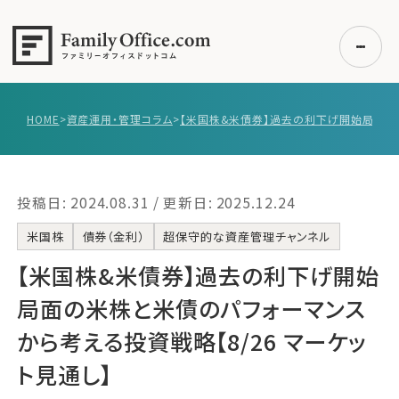
HOME
>
資産運用・管理コラム
>
初めての方へ
ご利用の流れ・プラン
投稿日: 2024.08.31 / 更新日: 2025.12.24
事例紹介
エキスパート一覧
米国株
債券（金利）
超保守的な資産管理チャンネル
無料講座
【米国株&米債券】‌‌過去の利下げ開始
コラム
局面の米株と米債のパフォーマンス
利用者の声
から考える投資戦略【8/26 マーケッ
ト見通し】
無料ご相談
ログイン