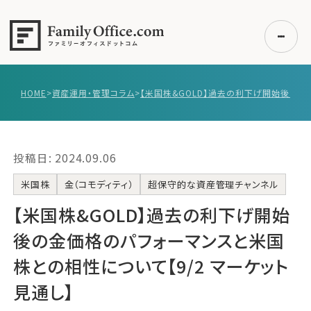
HOME
>
資産運用・管理コラム
>
初めての方へ
ご利用の流れ・プラン
投稿日: 2024.09.06
事例紹介
エキスパート一覧
米国株
金（コモディティ）
超保守的な資産管理チャンネル
無料講座
【米国株&GOLD】‌‌過去の利下げ開始
コラム
後の金価格のパフォーマンスと米国
利用者の声
株との相性について【9/2 マーケット
見通し】
無料ご相談
ログイン