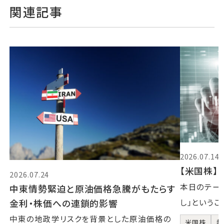
関連記事
2026.07.14
【米国株】2
2026.07.24
本日のテーマ
中東情勢緊迫と原油価格急騰がもたらす
金利・株価への連鎖的影響
し」というこ
中東の地政学リスクを背景とした原油価格の
米国株
超