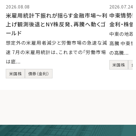
2026.08.08
2026.07.24
米雇用統計下振れが揺らす金融市場～利
中東情勢
上げ観測後退とNY株反発、再騰へ動くゴ
金利・株
ールド
中東の地政
想定外の米雇用者減少と労働市場の急速な減
高騰 中東
速 7月の米雇用統計は、これまでの「労働市場
の高騰...
は底...
米国株
金
米国株
債券（金利）