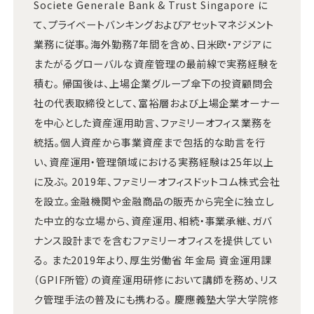
Societe Generale Bank & Trust Singapore に
て、プライベートバンキングおよびアセットマネジメント
業務に従事。海外勤務7年間を含め、日米欧・アジアに
またがるグローバルな資産管理の最前線で実務経験を
積む。 帰国後は、上場企業グループ傘下の投資顧問会
社の代表取締役として、富裕層および上場企業オーナー
を中心とした資産運用助言、ファミリーオフィス業務を
統括。個人資産から事業資産まで包括的な助言を行
い、資産運用・管理領域における実務経験は25年以上
に及ぶ。 2019年、ファミリーオフィスドットコム株式会社
を設立。金融機関や金融商品の販売から完全に独立し
た中立的な立場から、資産運用、相続・事業承継、ガバ
ナンス設計までを含むファミリーオフィスを提供してい
る。 また2019年より、厚生労働省 年金局 資金運用課
（GPIF所管）の資産運用研修において講師を務め、リス
ク管理手法の普及にも携わる。 慶應義塾大学大学院修