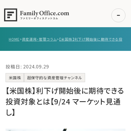
HOME
>
資産運用・管理コラム
>
初めての方へ
ご利用の流れ・プラン
投稿日: 2024.09.29
事例紹介
エキスパート一覧
米国株
超保守的な資産管理チャンネル
無料講座
【米国株】‌‌利下げ開始後に期待できる
コラム
投資対象とは【9/24 マーケット見通
利用者の声
し】
無料ご相談
ログイン