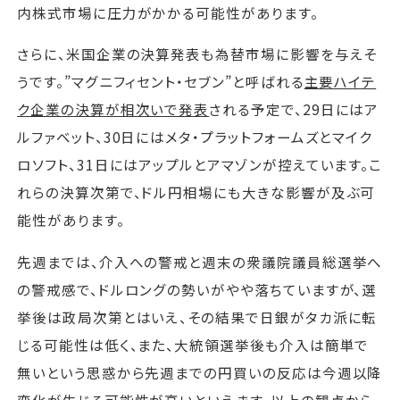
内株式市場に圧力がかかる可能性があります。
さらに、米国企業の決算発表も為替市場に影響を与えそ
うです。”マグニフィセント・セブン”と呼ばれる
主要ハイテ
ク企業の決算が相次いで発表
される予定で、29日にはア
ルファベット、30日にはメタ・プラットフォームズとマイク
ロソフト、31日にはアップルとアマゾンが控えています。こ
れらの決算次第で、ドル円相場にも大きな影響が及ぶ可
能性があります。
先週までは、介入への警戒と週末の衆議院議員総選挙へ
の警戒感で、ドルロングの勢いがやや落ちていますが、選
挙後は政局次第とはいえ、その結果で日銀がタカ派に転
じる可能性は低く、また、大統領選挙後も介入は簡単で
無いという思惑から先週までの円買いの反応は今週以降
変化が生じる可能性が高いといえます。以上の観点から、