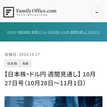
HOME
>
資産運用・管理コラム
>
初めての方へ
ご利用の流れ・プラン
投稿日: 2024.10.27
事例紹介
エキスパート一覧
日本株
為替
無料講座
【日本株・ドル円 週間見通し】 10月
コラム
27日号（10月28日〜11月1日）
利用者の声
無料ご相談
ログイン