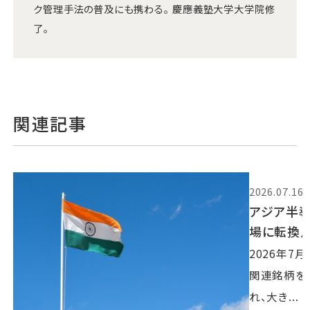
ク管理手法の普及にも携わる。 慶應義塾大学大学院修
了。
関連記事
2026.07.16
アジア半導
場に転換
2026年7
関連銘柄を
れ、大き...