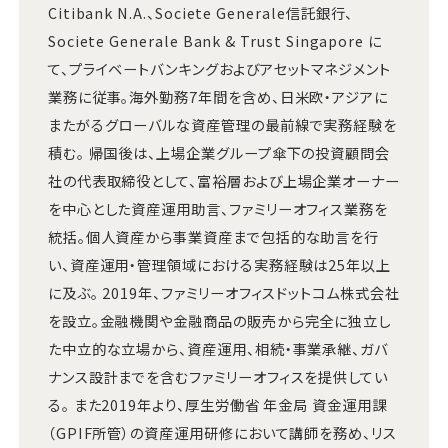
Citibank N.A.、Societe Generale信託銀行、
Societe Generale Bank & Trust Singapore に
て、プライベートバンキングおよびアセットマネジメント
業務に従事。海外勤務7年間を含め、日米欧・アジアに
またがるグローバルな資産管理の最前線で実務経験を
積む。 帰国後は、上場企業グループ傘下の投資顧問会
社の代表取締役として、富裕層および上場企業オーナー
を中心とした資産運用助言、ファミリーオフィス業務を
統括。個人資産から事業資産まで包括的な助言を行
い、資産運用・管理領域における実務経験は25年以上
に及ぶ。 2019年、ファミリーオフィスドットコム株式会社
を設立。金融機関や金融商品の販売から完全に独立し
た中立的な立場から、資産運用、相続・事業承継、ガバ
ナンス設計までを含むファミリーオフィスを提供してい
る。 また2019年より、厚生労働省 年金局 資金運用課
（GPIF所管）の資産運用研修において講師を務め、リス