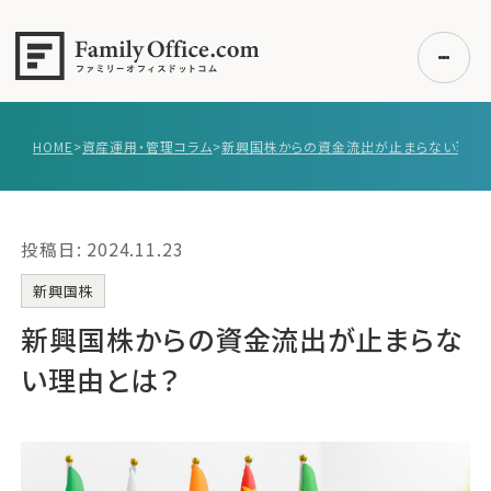
HOME
>
資産運用・管理コラム
>
新興国株からの資金流出が止まらない理由
初めての方へ
ご利用の流れ・プラン
投稿日: 2024.11.23
事例紹介
エキスパート一覧
新興国株
無料講座
新興国株からの資金流出が止まらな
コラム
い理由とは？
利用者の声
無料ご相談
ログイン