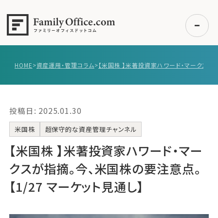
HOME
>
資産運用・管理コラム
>
初めての方へ
ご利用の流れ・プラン
投稿日: 2025.01.30
事例紹介
エキスパート一覧
米国株
超保守的な資産管理チャンネル
無料講座
【米国株 】米著投資家ハワード・マー
コラム
クスが指摘。今、米国株の要注意点。
利用者の声
【1/27 マーケット見通し】
無料ご相談
ログイン