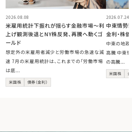
2026.08.08
2026.07.24
米雇用統計下振れが揺らす金融市場～利
中東情勢
上げ観測後退とNY株反発、再騰へ動くゴ
金利・株
ールド
中東の地政
想定外の米雇用者減少と労働市場の急速な減
高騰 中東
速 7月の米雇用統計は、これまでの「労働市場
の高騰...
は底...
米国株
金
米国株
債券（金利）