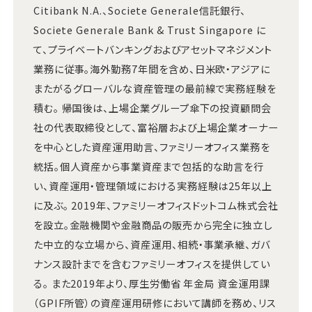
Citibank N.A.、Societe Generale信託銀行、
Societe Generale Bank & Trust Singapore に
て、プライベートバンキングおよびアセットマネジメント
業務に従事。海外勤務7年間を含め、日米欧・アジアに
またがるグローバルな資産管理の最前線で実務経験を
積む。 帰国後は、上場企業グループ傘下の投資顧問会
社の代表取締役として、富裕層および上場企業オーナー
を中心とした資産運用助言、ファミリーオフィス業務を
統括。個人資産から事業資産まで包括的な助言を行
い、資産運用・管理領域における実務経験は25年以上
に及ぶ。 2019年、ファミリーオフィスドットコム株式会社
を設立。金融機関や金融商品の販売から完全に独立し
た中立的な立場から、資産運用、相続・事業承継、ガバ
ナンス設計までを含むファミリーオフィスを提供してい
る。 また2019年より、厚生労働省 年金局 資金運用課
（GPIF所管）の資産運用研修において講師を務め、リス