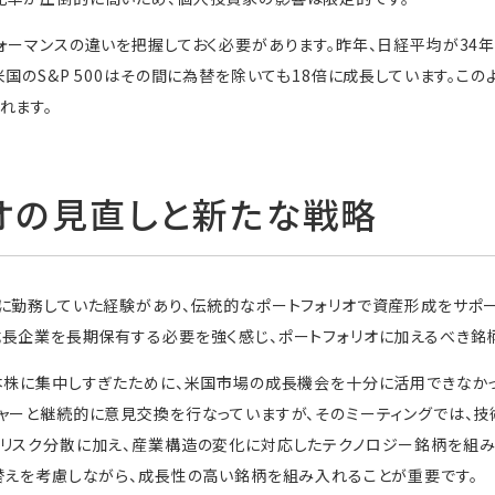
ォーマンスの違いを把握しておく必要があります。昨年、日経平均が34
米国のS&P 500はその間に為替を除いても18倍に成長しています。こ
れます。
オの見直しと新たな戦略
に勤務していた経験があり、伝統的なポートフォリオで資産形成をサポー
長企業を長期保有する必要を強く感じ、ポートフォリオに加えるべき銘
本株に集中しすぎたために、米国市場の成長機会を十分に活用できなかっ
ャーと継続的に意見交換を行なっていますが、そのミーティングでは、
るリスク分散に加え、産業構造の変化に対応したテクノロジー銘柄を組
替えを考慮しながら、成長性の高い銘柄を組み入れることが重要です。