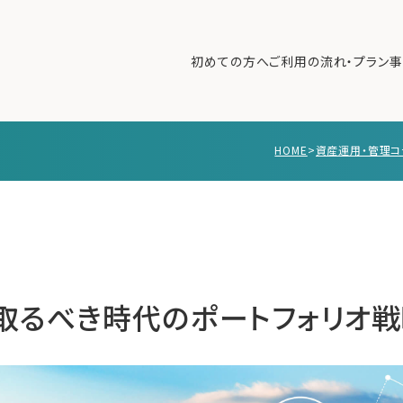
初めての方へ
ご利用の流れ・プラン
事
HOME
>
資産運用・管理コ
初めての方へ
ご利
事例紹介
エキ
無料講座
コラ
利用者の声
無料ご相談
ログイン
取るべき時代のポートフォリオ戦