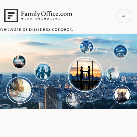
HOME
>
資産運用・管理コラム
>
変動リスクを取るべき時代の
ポートフォリオ戦略
>
Network of business concept.
Network of business concept.
初めての方へ
ご利用の流れ・プラン
事例紹介
エキスパート一覧
無料講座
コラム
利用者の声
無料ご相談
ログイン