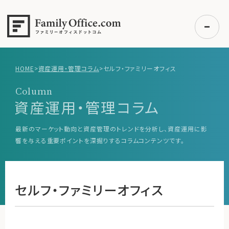
HOME
>
資産運用・管理コラム
>
セルフ・ファミリーオフィス
初めての方へ
Column
ご利用の流れ・プラン
資産運用・管理コラム
事例紹介
最新のマーケット動向と資産管理のトレンドを分析し、資産運用に影
エキスパート一覧
響を与える重要ポイントを深掘りするコラムコンテンツです。
無料講座
コラム
セルフ・ファミリーオフィス
利用者の声
無料ご相談
ログイン