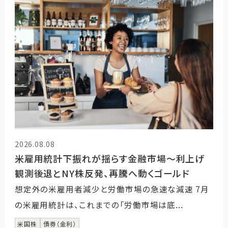
運営会社
ファミリーオフィスとは
関連書籍
メールマガジン登録
よくある質問
2026.08.08
米雇用統計下振れが揺らす金融市場～利上げ
観測後退とNY株反発、再騰へ動くゴールド
想定外の米雇用者減少と労働市場の急速な減速 7月
の米雇用統計は、これまでの「労働市場は底...
米国株
債券（金利）