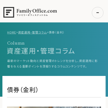
HOME
>
資産運用・管理コラム
>
債券（金利）
初めての方へ
Column
ご利用の流れ・プラン
資産運用・管理コラム
事例紹介
最新のマーケット動向と資産管理のトレンドを分析し、資産運用に影
エキスパート一覧
響を与える重要ポイントを深掘りするコラムコンテンツです。
無料講座
コラム
債券（金利）
利用者の声
無料ご相談
ログイン