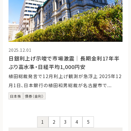
2025.12.01
日銀利上げ示唆で市場激震｜長期金利17年半
ぶり高水準・日経平均1,000円安
植田総裁発言で12月利上げ観測が急浮上 2025年12
月1日、日本銀行の植田和男総裁が名古屋市で...
日本株
債券（金利）
1
2
3
4
5