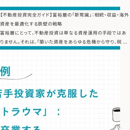
【不動産投資完全ガイド】富裕層の「新常識」：相続・収益・海外
運営会社
資産を最適化する鉄壁の戦略
ファミリーオフィスとは
富裕層にとって、不動産投資は単なる資産運用の手段ではあ
関連書籍
りません。それは、「築いた資産をあらゆる危機から守り、税 ...
メールマガジン登録
よくある質問