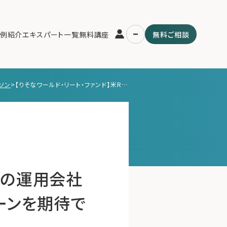
例紹介
エキスパート一覧
無料講座
無料ご相談
ソン
>
【りそなワールド・リート・ファンド】米REIT専用の運用会社が運用するワールドリートファンドは超過リターンを期待できるか？【投資信託マラソン】
運営会社
用の流れ・プラン
ファミリーオフィスとは
スパート一覧
関連書籍
ム
メールマガジン登録
よくある質問
専用の運用会社
ーンを期待で