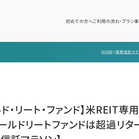
初めての方へ
ご利用の流れ・プラン
事
HOME
>
投資信託マラ
初めての方へ
ご利
事例紹介
エキ
無料講座
コラ
利用者の声
無料ご相談
ログイン
ド・リート・ファンド】米REIT
ールドリートファンドは超過リタ