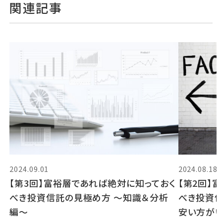
関連記事
2024.09.01
2024.08.18
【第3回】富裕層であれば絶対に知っておく
【第2回】
べき投資信託の見極め方 〜知識＆分析
べき投資
編〜
安い方が