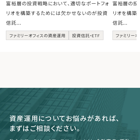
富裕層の投資戦略において、適切なポートフォ
富裕層の投
リオを構築するためには欠かせないのが投資
リオを構築
信託...
信託...
ファミリーオフィスの資産運用
投資信託・ETF
ファミリーオ
資産運用についてお悩みがあれば、
まずはご相談ください。