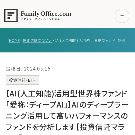
HOME
>
投資信託マラソン
>
初めての方へ
ご利用の流れ・プラン
投稿日: 2024.05.15
事例紹介
エキスパート一覧
投資信託・ETF
無料講座
【AI(人工知能)活用型世界株ファンド
コラム
「愛称：ディープAI」】AIのディープラー
利用者の声
ニング活用して高いパフォーマンスの
ファンドを分析します【投資信託マラ
無料ご相談
ログイン