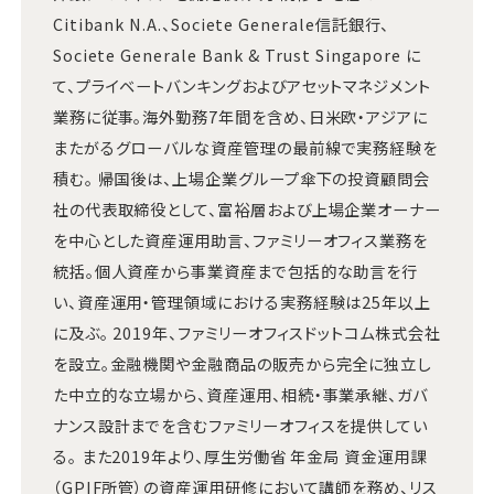
Citibank N.A.、Societe Generale信託銀行、
Societe Generale Bank & Trust Singapore に
て、プライベートバンキングおよびアセットマネジメント
業務に従事。海外勤務7年間を含め、日米欧・アジアに
またがるグローバルな資産管理の最前線で実務経験を
積む。 帰国後は、上場企業グループ傘下の投資顧問会
社の代表取締役として、富裕層および上場企業オーナー
を中心とした資産運用助言、ファミリーオフィス業務を
統括。個人資産から事業資産まで包括的な助言を行
い、資産運用・管理領域における実務経験は25年以上
に及ぶ。 2019年、ファミリーオフィスドットコム株式会社
を設立。金融機関や金融商品の販売から完全に独立し
た中立的な立場から、資産運用、相続・事業承継、ガバ
ナンス設計までを含むファミリーオフィスを提供してい
る。 また2019年より、厚生労働省 年金局 資金運用課
（GPIF所管）の資産運用研修において講師を務め、リス