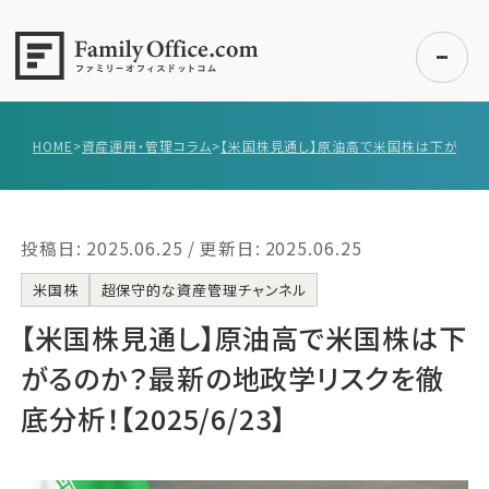
HOME
>
資産運用・管理コラム
>
初めての方へ
ご利用の流れ・プラン
投稿日: 2025.06.25 / 更新日: 2025.06.25
事例紹介
エキスパート一覧
米国株
超保守的な資産管理チャンネル
無料講座
【米国株見通し】原油高で米国株は下
コラム
がるのか？最新の地政学リスクを徹
利用者の声
底分析！【2025/6/23】
無料ご相談
ログイン