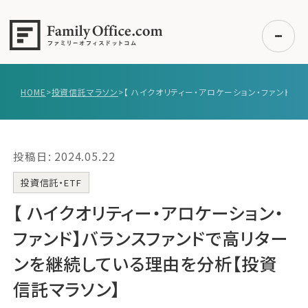
HOME
>
投資信託マラソン
>
初めての方へ
ご利用の流れ・プラン
投稿日: 2024.05.22
事例紹介
エキスパート一覧
投資信託・ETF
無料講座
【 ハイクオリティー・アロケーション・
コラム
ファンド】バランスファンドで高リター
利用者の声
ンを継続している理由を分析【投資
信託マラソン】
無料ご相談
ログイン