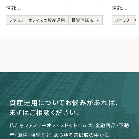
信託...
信託...
ファミリーオフィスの資産運用
投資信託・ETF
ファミリーオ
資産運用についてお悩みがあれば、
まずはご相談ください。
私たちファミリーオフィスドットコムは、金融商品・不動
産・節税・相続など、あらゆる選択肢の中から、