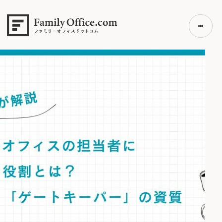
HOME
>
ファミリーオフィス完全ガイド
>
ファミリーオフィス基
礎知識
>
ファミリーオフィス機能・役割
ファミリーオフィス完全ガイド
初めての方へ
ご利用の流れ・プラン
事例紹介
エキスパート一覧
無料講座
コラム
利用者の声
無料ご相談
ログイン