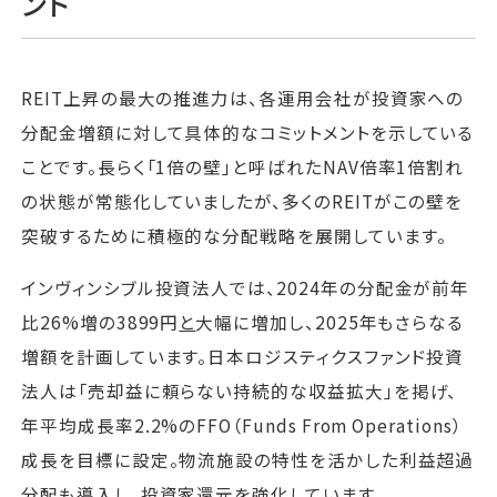
ント
REIT上昇の最大の推進力は、各運用会社が投資家への
分配金増額に対して具体的なコミットメントを示している
ことです。長らく「1倍の壁」と呼ばれたNAV倍率1倍割れ
の状態が常態化していましたが、多くのREITがこの壁を
突破するために積極的な分配戦略を展開しています。
インヴィンシブル投資法人では、2024年の分配金が前年
比26%増の3899円
と
大幅に増加し、2025年もさらなる
増額を計画しています。日本ロジスティクスファンド投資
法人は「売却益に頼らない持続的な収益拡大」を掲げ、
年平均成長率2.2%のFFO（Funds From Operations）
成長を目標に設定。物流施設の特性を活かした利益超過
分配も導入し、投資家還元を強化しています。