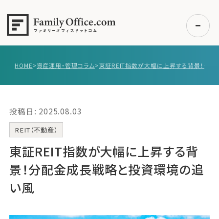
HOME
>
資産運用・管理コラム
>
初めての方へ
ご利用の流れ・プラン
投稿日: 2025.08.03
事例紹介
エキスパート一覧
REIT（不動産）
無料講座
東証REIT指数が大幅に上昇する背
コラム
景！分配金成長戦略と投資環境の追
利用者の声
い風
無料ご相談
ログイン