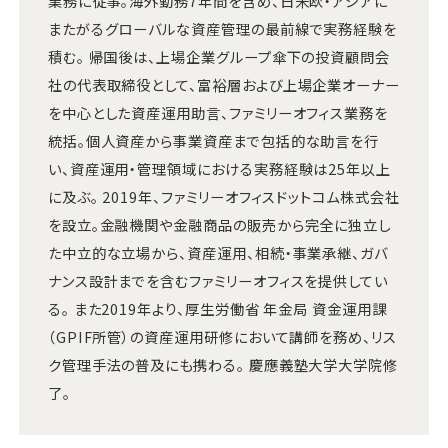
業務に従事。海外勤務7年間を含め、日米欧・アジアに
またがるグローバルな資産管理の最前線で実務経験を
積む。 帰国後は、上場企業グループ傘下の投資顧問会
社の代表取締役として、富裕層および上場企業オーナー
を中心とした資産運用助言、ファミリーオフィス業務を
統括。個人資産から事業資産まで包括的な助言を行
い、資産運用・管理領域における実務経験は25年以上
に及ぶ。 2019年、ファミリーオフィスドットコム株式会社
を設立。金融機関や金融商品の販売から完全に独立し
た中立的な立場から、資産運用、相続・事業承継、ガバ
ナンス設計までを含むファミリーオフィスを提供してい
る。 また2019年より、厚生労働省 年金局 資金運用課
（GPIF所管）の資産運用研修において講師を務め、リス
ク管理手法の普及にも携わる。 慶應義塾大学大学院修
了。