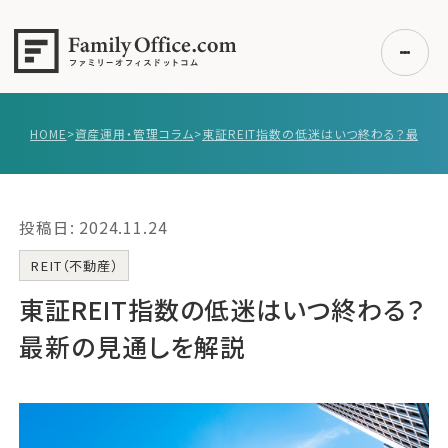
HOME
>
資産運用・管理コラム
>
初めての方へ
ご利用の流れ・プラン
投稿日: 2024.11.24
事例紹介
エキスパート一覧
REIT（不動産）
無料講座
東証REIT指数の低迷はいつ終わる？
コラム
最新の見通しを解説
利用者の声
無料ご相談
ログイン