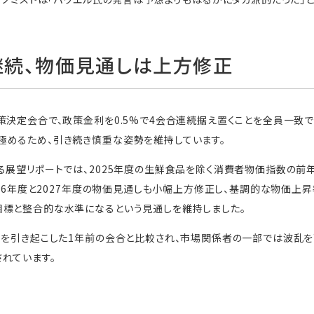
続、物価見通しは上方修正
策決定会合で、政策金利を0.5%で4会合連続据え置くことを全員一致
極めるため、引き続き慎重な姿勢を維持しています。
る展望リポートでは、2025年度の生鮮食品を除く消費者物価指数の前年
026年度と2027年度の物価見通しも小幅上方修正し、基調的な物価上昇率
目標と整合的な水準になるという見通しを維持しました。
」を引き起こした1年前の会合と比較され、市場関係者の一部では波乱を
れています。