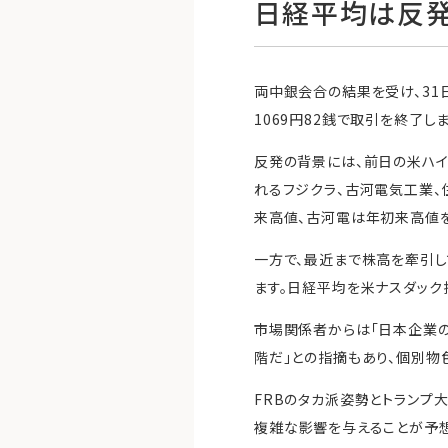
日経平均は反
両中銀会合の結果を受け、31日
1069円82銭で取引を終了し
反発の背景には、前日の米ハイ
れるフジクラ、古河電気工業、
来高値、古河電は年初来高値を
一方で、最近まで株高を牽引
ます。日経平均を米ナスダック
市場関係者からは「日本企業
階だ」との指摘もあり、個別物
FRBのタカ派姿勢とトランプ
複雑な影響を与えることが予想