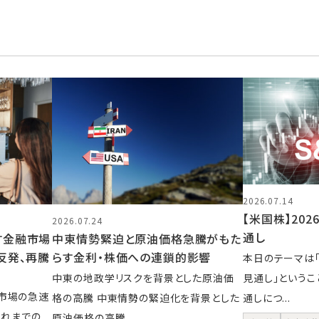
2026.07.14
【米国株】202
2026.07.24
通し
す金融市場
中東情勢緊迫と原油価格急騰がもた
反発、再騰
らす金利・株価への連鎖的影響
本日のテーマは「2
中東の地政学リスクを背景とした原油価
見通し」という
市場の急速
格の高騰 中東情勢の緊迫化を背景とした
通しにつ...
これまでの
原油価格の高騰...