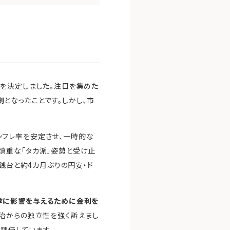
ことを決定しました。注目を集めた
劇
となったことです。しかし、市
ンフレ率を安定させ、一時的な
慎重な「タカ派」姿勢と受け止
銭台と約4カ月ぶりの円安・ド
挙に影響を与えるために金利を
治からの独立性を強く訴えまし
評価しています。