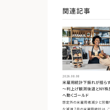
関連記事
2026.08.08
米雇用統計下振れが揺ら
～利上げ観測後退とNY株
へ動くゴールド
想定外の米雇用者減少と労働
な減速 7月の米雇用統計は、