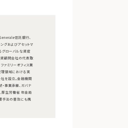
Generale信託銀行、
ートバンキングおよびアセットマ
るグローバルな資産
投資顧問会社の代表取
ファミリーオフィス業
管理領域における実
式会社を設立。金融機関
続・事業承継、ガバナ
り、厚生労働省 年金局
管理手法の普及にも携