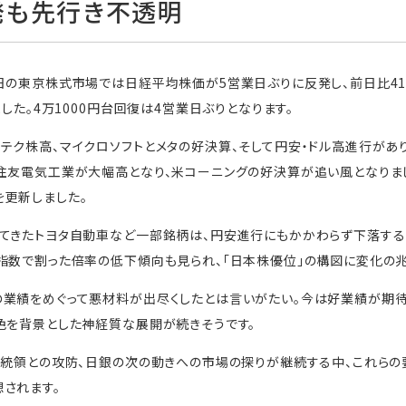
発も先行き不透明
の東京株式市場では日経平均株価が5営業日ぶりに反発し、前日比415円
ました。4万1000円台回復は4営業日ぶりとなります。
テク株高、マイクロソフトとメタの好決算、そして円安・ドル高進行があり
住友電気工業が大幅高となり、米コーニングの好決算が追い風となりま
更新しました。
してきたトヨタ自動車など一部銘柄は、円安進行にもかかわらず下落する
指数で割った倍率の低下傾向も見られ、「日本株優位」の構図に変化の兆
の業績をめぐって悪材料が出尽くしたとは言いがたい。今は好業績が期
色を背景とした神経質な展開が続きそうです。
大統領との攻防、日銀の次の動きへの市場の探りが継続する中、これら
されます。