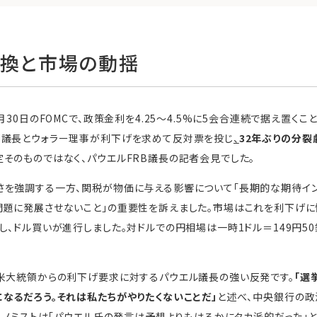
転換と市場の動揺
月30日のFOMCで、政策金利を4.25～4.5%に5会合連続で据え置く
副議長とウォラー理事が利下げを求めて反対票を投じ
、
32年ぶりの分裂
そのものではなく、パウエルFRB議長の記者会見でした。
さを強調する一方、関税が物価に与える影響について「長期的な期待イ
題に発展させないこと」の重要性を訴えました。市場はこれを利下げに
し、ドル買いが進行しました。対ドルでの円相場は一時1ドル＝149円50
米大統領からの利下げ要求に対するパウエル議長の強い反発です。
「選
なるだろう。それは私たちがやりたくないことだ」
と述べ、中央銀行の政
エコノミストは「パウエル氏の発言は予想よりもはるかにタカ派的だった」と