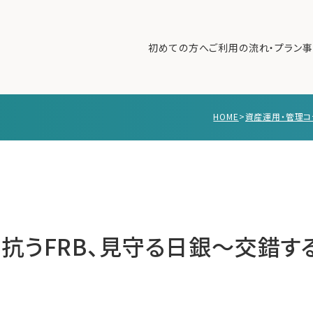
初めての方へ
ご利用の流れ・プラン
事
HOME
>
資産運用・管理コ
初めての方へ
ご利
事例紹介
エキ
無料講座
コラ
利用者の声
無料ご相談
ログイン
抗うFRB、見守る日銀～交錯す