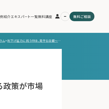
例紹介
エキスパート一覧
無料講座
無料ご相談
ラム
>
利下げ圧力に抗うFRB、見守る日銀～交錯する政策が市場を揺らす
運営会社
用の流れ・プラン
ファミリーオフィスとは
スパート一覧
関連書籍
ム
メールマガジン登録
よくある質問
る政策が市場