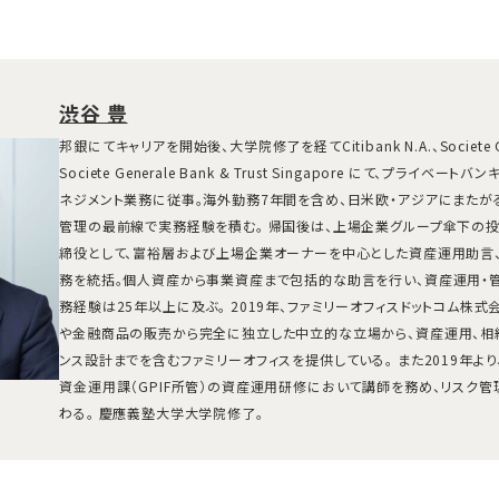
渋谷 豊
邦銀にてキャリアを開始後、大学院修了を経てCitibank N.A.、Societe 
Societe Generale Bank & Trust Singapore にて、プライベ
ネジメント業務に従事。海外勤務7年間を含め、日米欧・アジアにまたが
管理の最前線で実務経験を積む。 帰国後は、上場企業グループ傘下の
締役として、富裕層および上場企業オーナーを中心とした資産運用助言、
務を統括。個人資産から事業資産まで包括的な助言を行い、資産運用・
務経験は25年以上に及ぶ。 2019年、ファミリーオフィスドットコム株
や金融商品の販売から完全に独立した中立的な立場から、資産運用、相
ンス設計までを含むファミリーオフィスを提供している。 また2019年よ
資金運用課（GPIF所管）の資産運用研修において講師を務め、リスク
わる。 慶應義塾大学大学院修了。