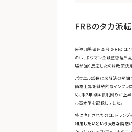
FRBのタカ派
米連邦準備理事会（FRB）は7
のは、ボウマン金融監督担当
場が強く反応したのは政策決定
パウエル議長は米経済の堅調
価格上昇を継続的なインフレ問
め、米2年物国債利回りが上昇
ル高水準を記録しました。
特に注目されたのは、トランプ
利用したいという大きな誘惑に
た。バンク・オブ・アメリカの