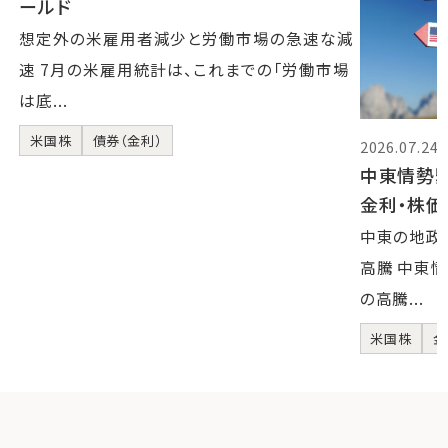
ールド
想定外の米雇用者減少と労働市場の急速な減
速 7月の米雇用統計は、これまでの「労働市場
は底...
米国株
債券（金利）
2026.07.24
中東情勢
金利・株
中東の地政
高騰 中東
の高騰...
米国株
金