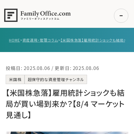
HOME
>
資産運用・管理コラム
>
初めての方へ
ご利用の流れ・プラン
投稿日: 2025.08.06 / 更新日: 2025.08.06
事例紹介
エキスパート一覧
米国株
超保守的な資産管理チャンネル
無料講座
【米国株急落】‌‌雇用統計ショックも結
コラム
局が買い場到来か？【8/4 マーケット
利用者の声
見通し】
無料ご相談
ログイン