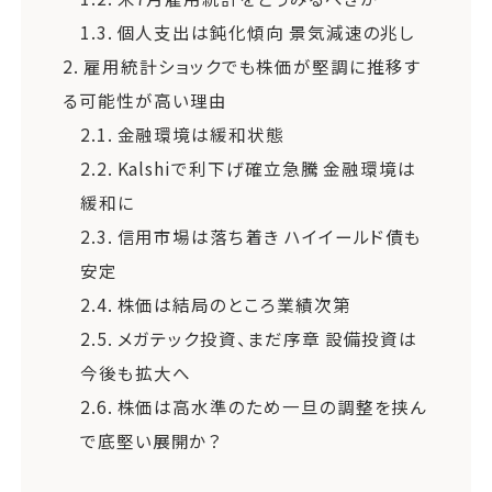
1.3.
個人支出は鈍化傾向 景気減速の兆し
2.
雇用統計ショックでも株価が堅調に推移す
る可能性が高い理由
2.1.
金融環境は緩和状態
2.2.
Kalshiで利下げ確立急騰 金融環境は
緩和に
2.3.
信用市場は落ち着き ハイイールド債も
安定
2.4.
株価は結局のところ業績次第
2.5.
メガテック投資、まだ序章 設備投資は
今後も拡大へ
2.6.
株価は高水準のため一旦の調整を挟ん
で底堅い展開か？