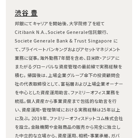
渋谷 豊
邦銀にてキャリアを開始後、大学院修了を経て
Citibank N.A.、Societe Generale信託銀行、
Societe Generale Bank & Trust Singapore に
て、プライベートバンキングおよびアセットマネジメント
業務に従事。海外勤務7年間を含め、日米欧・アジアに
またがるグローバルな資産管理の最前線で実務経験を
積む。 帰国後は、上場企業グループ傘下の投資顧問会
社の代表取締役として、富裕層および上場企業オーナー
を中心とした資産運用助言、ファミリーオフィス業務を
統括。個人資産から事業資産まで包括的な助言を行
い、資産運用・管理領域における実務経験は25年以上
に及ぶ。 2019年、ファミリーオフィスドットコム株式会社
を設立。金融機関や金融商品の販売から完全に独立し
た中立的な立場から、資産運用、相続・事業承継、ガバ