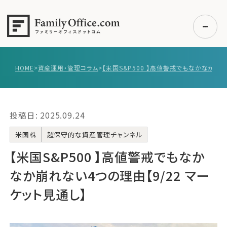
HOME
>
資産運用・管理コラム
>
初めての方へ
ご利用の流れ・プラン
投稿日: 2025.09.24
事例紹介
エキスパート一覧
米国株
超保守的な資産管理チャンネル
無料講座
【米国S&P500 】高値警戒でもなか
コラム
なか崩れない4つの理由【9/22 マー
利用者の声
ケット見通し】
無料ご相談
ログイン