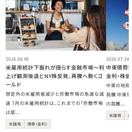
2026.08.08
2026.07.24
米雇用統計下振れが揺らす金融市場～利
中東情勢
上げ観測後退とNY株反発、再騰へ動くゴ
金利・株
ールド
中東の地政
想定外の米雇用者減少と労働市場の急速な減
高騰 中東
速 7月の米雇用統計は、これまでの「労働市場
の高騰...
は底...
米国株
金
米国株
債券（金利）