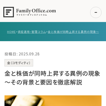
HOME
>
資産運用・管理コラム
>
初めての方へ
ご利用の流れ・プラン
投稿日: 2025.09.28
事例紹介
エキスパート一覧
金（コモディティ）
無料講座
金と株価が同時上昇する異例の現象
コラム
～その背景と要因を徹底解説
利用者の声
無料ご相談
ログイン