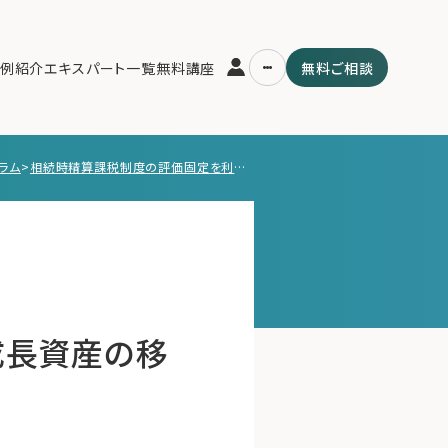
例紹介
エキスパート一覧
無料講座
無料ご相談
ラム
>
相続時精算課税制度の評価固定を利用した成長資産の移転
運営会社
用の流れ・プラン
ファミリーオフィスとは
スパート一覧
関連書籍
ム
メールマガジン登録
よくある質問
成長資産の移