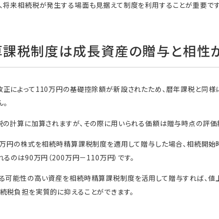
、将来相続税が発生する場面も見据えて制度を利用することが重要です
算課税制度は成長資産の贈与と相性
正によって110万円の基礎控除額が新設されたため、暦年課税と同様に
ん。
税の計算に加算されますが、その際に用いられる価額は贈与時点の評価
0万円の株式を相続時精算課税制度を適用して贈与した場合、相続開始
るのは90万円（200万円－110万円）です。
する可能性の高い資産を相続時精算課税制度を活用して贈与すれば、値
続税負担を実質的に抑えることができます。