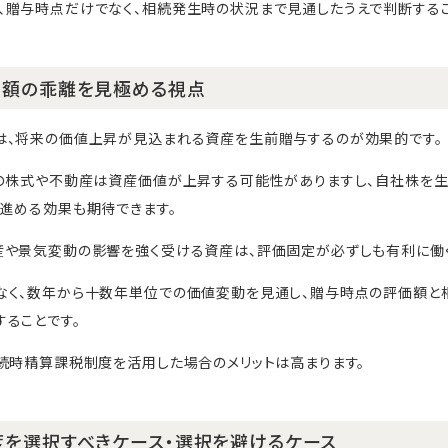
、贈与時点だけでなく、相続発生時の状況まで見通したうえで判断するこ
価額の乖離を見極める視点
は、将来の価値上昇が見込まれる資産を生前贈与するのが効果的です。
業の株式や不動産は資産価値が上昇する可能性がありますし、自社株を
進める効果も期待できます。
産や景気変動の影響を強く受ける資産は、評価固定が必ずしも有利に働く
なく、数年から十数年単位での価値変動を見通し、贈与時点の評価額と
ることです。
続時精算課税制度を活用した場合のメリットは高まります。
を選択すべきケース・選択を避けるケース