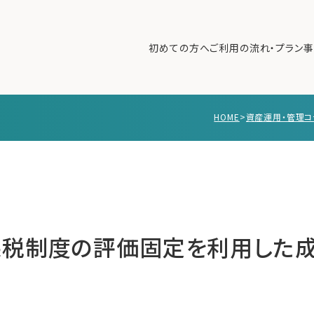
初めての方へ
ご利用の流れ・プラン
事
HOME
>
資産運用・管理コ
初めての方へ
ご利
事例紹介
エキ
無料講座
コラ
利用者の声
無料ご相談
ログイン
課税制度の評価固定を利用した