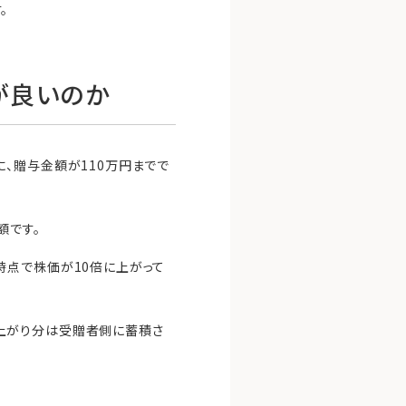
。
が良いのか
、贈与金額が110万円までで
額です。
時点で株価が10倍に上がって
上がり分は受贈者側に蓄積さ