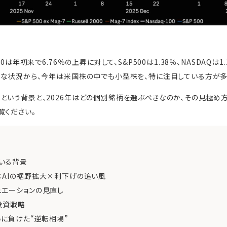
0は年初来で6.76％の上昇に対して、S&P500は1.38％、NASDAQは
うな状況から、今年は米国株の中でも小型株を、特に注目している方が多
という背景と、2026年はどの個別銘柄を選ぶべきなのか、その見極め
覧ください。
いる背景
：AIの裾野拡大×利下げの追い風
ュエーションの見直し
投資戦略
いに負けた“逆転相場”