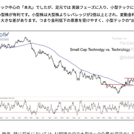
、昨年、特に前半においては、AI相場の中で大型テック企業が収益化した