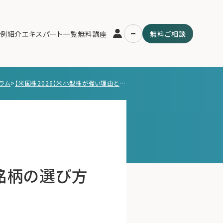
例紹介
エキスパート一覧
無料講座
無料ご相談
ラム
>
【米国株2026】米小型株が強い理由と勝ち筋銘柄の選び方【1/19 マーケット見通し】
運営会社
用の流れ・プラン
ファミリーオフィスとは
スパート一覧
関連書籍
ム
メールマガジン登録
よくある質問
筋銘柄の選び方