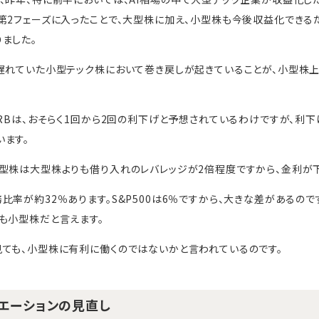
第2フェーズに入ったことで、大型株に加え、小型株も今後収益化できる
ました。
遅れていた小型テック株において巻き戻しが起きていることが、小型株上
FRBは、おそらく1回から2回の利下げと予想されているわけですが、利
ます。
型株は大型株よりも借り入れのレバレッジが2倍程度ですから、金利が
比率が約32％あります。S&P500は6％ですから、大きな差があるの
も小型株だと言えます。
ても、小型株に有利に働くのではないかと言われているのです。
エーションの見直し