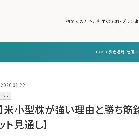
初めての方へ
ご利用の流れ・プラン
事
HOME
>
資産運用・管理コ
初めての方へ
ご利
事例紹介
エキ
無料講座
コラ
2026.01.22
利用者の声
ンネル
無料ご相談
ログイン
26】米小型株が強い理由と勝ち
ケット見通し】