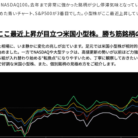
NASDAQ100。去年まで非常に強かった銘柄が少し停滞気味となっていま
めた青いチャート、S&P500が3番目でした。小型株がここ最近上昇して